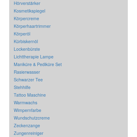
Hörverstärker
Kosmetikspiegel
Körpercreme
Körperhaartrimmer
Körperöl
Kürbiskernöl
Lockenbürste
Lichttherapie Lampe
Maniküre & Pediküre Set
Rasierwasser
Schwarzer Tee
Stehhilfe
Tattoo Maschine
Warmwachs
Wimpernfarbe
Wundschutzcreme
Zeckenzange
Zungenreiniger