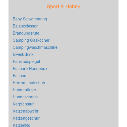
Sport & Hobby
Baby Schwimmring
Balancekissen
Brandungsrute
Camping Gaskocher
Campingwaschmaschine
Eiweißdrink
Fahrradspiegel
Faltbare Hundebox
Faltboot
Herren Laufschuh
Hundebürste
Hundeschreck
Karpfenstuhl
Katzenabwehr
Katzengeschirr
Katzenklo