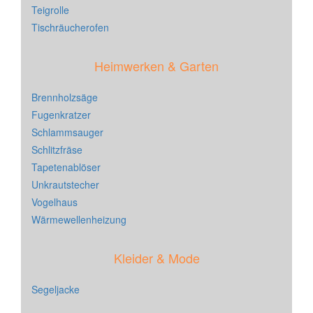
Teigrolle
Tischräucherofen
Heimwerken & Garten
Brennholzsäge
Fugenkratzer
Schlammsauger
Schlitzfräse
Tapetenablöser
Unkrautstecher
Vogelhaus
Wärmewellenheizung
Kleider & Mode
Segeljacke