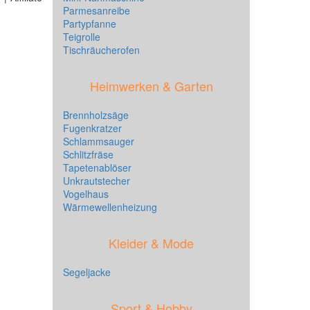
Parmesanreibe
Partypfanne
Teigrolle
Tischräucherofen
Heimwerken & Garten
Brennholzsäge
Fugenkratzer
Schlammsauger
Schlitzfräse
Tapetenablöser
Unkrautstecher
Vogelhaus
Wärmewellenheizung
Kleider & Mode
Segeljacke
Sport & Hobby