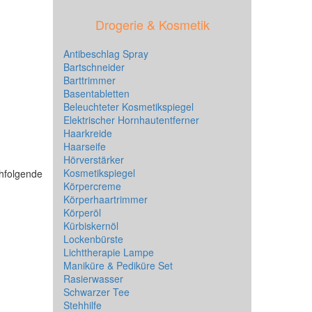
Drogerie & Kosmetik
Antibeschlag Spray
Bartschneider
Barttrimmer
Basentabletten
Beleuchteter Kosmetikspiegel
Elektrischer Hornhautentferner
Haarkreide
Haarseife
Hörverstärker
Kosmetikspiegel
chfolgende
Körpercreme
Körperhaartrimmer
Körperöl
Kürbiskernöl
Lockenbürste
Lichttherapie Lampe
Maniküre & Pediküre Set
Rasierwasser
Schwarzer Tee
Stehhilfe