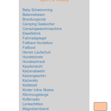
Baby Schwimmring
Balancekissen
Brandungsrute
Camping Gaskocher
Campingwaschmaschine
Eiweißdrink
Fahrradspiegel
Faltbare Hundebox
Faltboot
Herren Laufschuh
Hundebürste
Hundeschreck
Karpfenstuhl
Katzenabwehr
Katzengeschirr
Katzenklo
Kettlebell
Kinder Inline Skates
Klimmzugstange
Kofferradio
Lenkschlitten
Magnetarmband