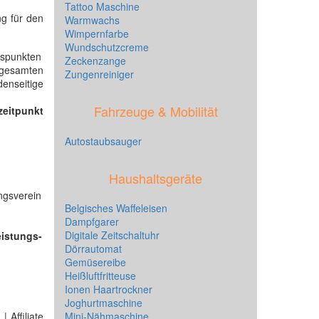
Tattoo Maschine
ng für den
Warmwachs
Wimpernfarbe
Wundschutzcreme
gspunkten
Zeckenzange
 gesamten
Zungenreiniger
enseitige
Fahrzeuge & Mobilität
zeitpunkt
Autostaubsauger
Haushaltsgeräte
ngsverein
Belgisches Waffeleisen
Dampfgarer
Digitale Zeitschaltuhr
eistungs-
Dörrautomat
Gemüsereibe
Heißluftfritteuse
Ionen Haartrockner
Joghurtmaschine
 Affiliate
Mini-Nähmaschine