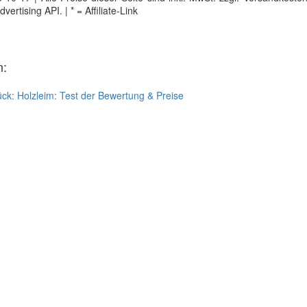
tising API. | * = Affiliate-Link
n:
ück:
Holzleim: Test der Bewertung & Preise