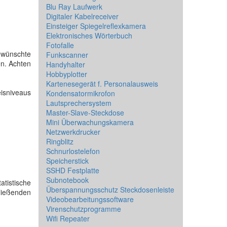
Blu Ray Laufwerk
Digitaler Kabelreceiver
Einsteiger Spiegelreflexkamera
Elektronisches Wörterbuch
Fotofalle
gewünschte
Funkscanner
en. Achten
Handyhalter
Hobbyplotter
Kartenesegerät f. Personalausweis
eisniveaus
Kondensatormikrofon
Lautsprechersystem
Master-Slave-Steckdose
Mini Überwachungskamera
Netzwerkdrucker
Ringblitz
Schnurlostelefon
Speicherstick
SSHD Festplatte
Subnotebook
atistische
Überspannungsschutz Steckdosenleiste
hließenden
Videobearbeitungssoftware
Virenschutzprogramme
Wifi Repeater