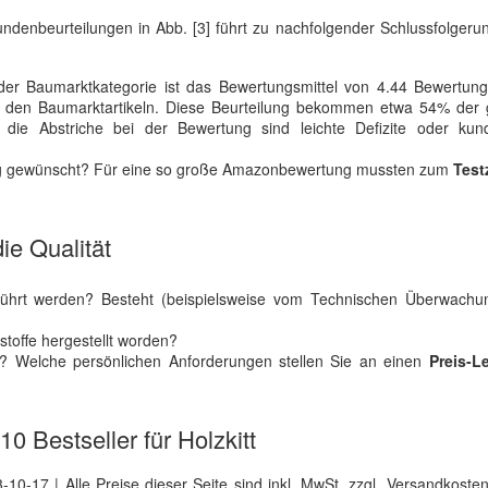
denbeurteilungen in Abb. [3] führt zu nachfolgender Schlussfolgeru
er Baumarktkategorie ist das Bewertungsmittel von 4.44 Bewertun
 bei den Baumarktartikeln. Diese Beurteilung bekommen etwa 54% der
 die Abstriche bei der Bewertung sind leichte Defizite oder kund
stig gewünscht? Für eine so große Amazonbewertung mussten zum
Test
ie Qualität
ührt werden? Besteht (beispielsweise vom Technischen Überwachu
toffe hergestellt worden?
s? Welche persönlichen Anforderungen stellen Sie an einen
Preis-L
10 Bestseller für Holzkitt
0-17 | Alle Preise dieser Seite sind inkl. MwSt. zzgl. Versandkosten |