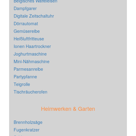
Belgisches Waffeleisen
Dampfgarer
Digitale Zeitschaltuhr
Dörrautomat
Gemüsereibe
Heißluftfritteuse
Ionen Haartrockner
Joghurtmaschine
Mini-Nähmaschine
Parmesanreibe
Partypfanne
Teigrolle
Tischräucherofen
Heimwerken & Garten
Brennholzsäge
Fugenkratzer