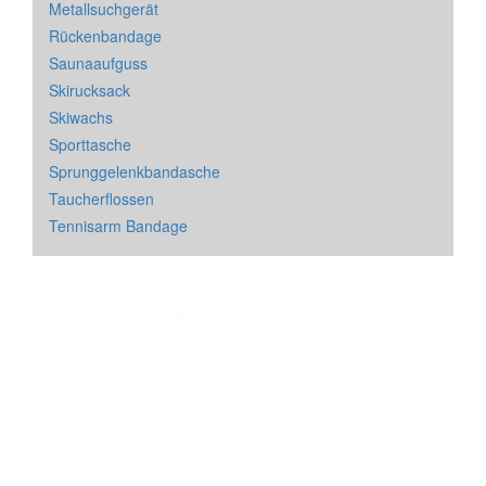
Metallsuchgerät
Rückenbandage
Saunaaufguss
Skirucksack
Skiwachs
Sporttasche
Sprunggelenkbandasche
Taucherflossen
Tennisarm Bandage
Impressum
&
Datenschutz
| * = Affiliate Link