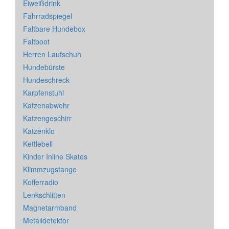
Eiweißdrink
Fahrradspiegel
Faltbare Hundebox
Faltboot
Herren Laufschuh
Hundebürste
Hundeschreck
Karpfenstuhl
Katzenabwehr
Katzengeschirr
Katzenklo
Kettlebell
Kinder Inline Skates
Klimmzugstange
Kofferradio
Lenkschlitten
Magnetarmband
Metalldetektor