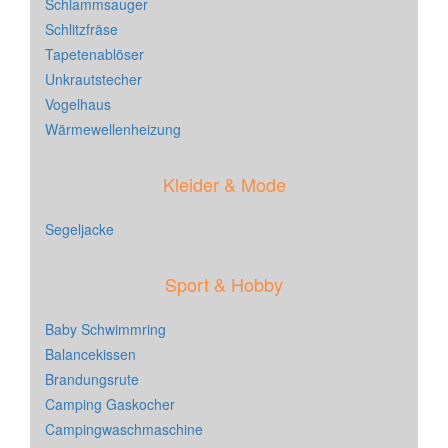
Schlammsauger
Schlitzfräse
Tapetenablöser
Unkrautstecher
Vogelhaus
Wärmewellenheizung
Kleider & Mode
Segeljacke
Sport & Hobby
Baby Schwimmring
Balancekissen
Brandungsrute
Camping Gaskocher
Campingwaschmaschine