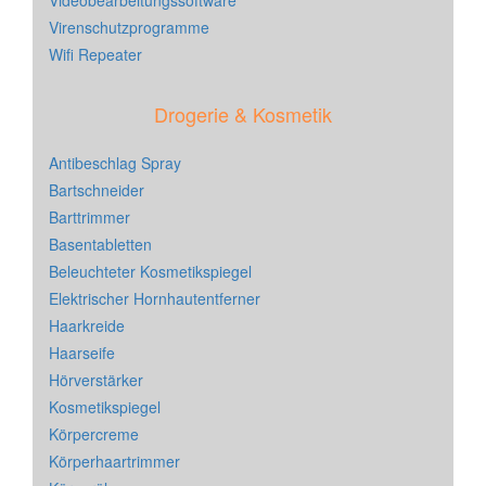
Videobearbeitungssoftware
Virenschutzprogramme
Wifi Repeater
Drogerie & Kosmetik
Antibeschlag Spray
Bartschneider
Barttrimmer
Basentabletten
Beleuchteter Kosmetikspiegel
Elektrischer Hornhautentferner
Haarkreide
Haarseife
Hörverstärker
Kosmetikspiegel
Körpercreme
Körperhaartrimmer