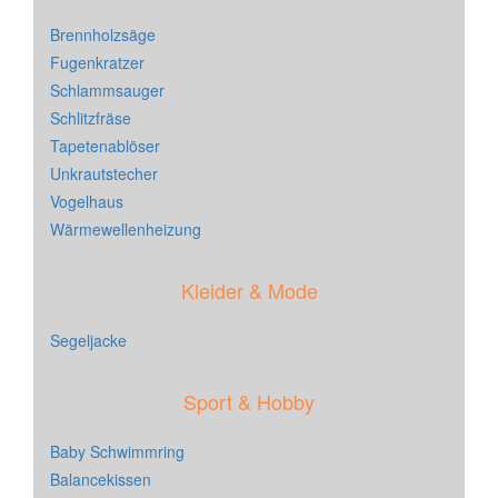
Brennholzsäge
Fugenkratzer
Schlammsauger
Schlitzfräse
Tapetenablöser
Unkrautstecher
Vogelhaus
Wärmewellenheizung
Kleider & Mode
Segeljacke
Sport & Hobby
Baby Schwimmring
Balancekissen