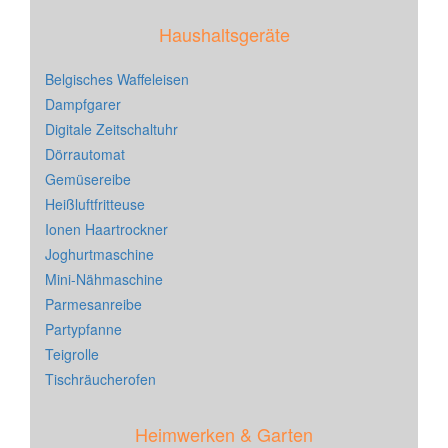
Haushaltsgeräte
Belgisches Waffeleisen
Dampfgarer
Digitale Zeitschaltuhr
Dörrautomat
Gemüsereibe
Heißluftfritteuse
Ionen Haartrockner
Joghurtmaschine
Mini-Nähmaschine
Parmesanreibe
Partypfanne
Teigrolle
Tischräucherofen
Heimwerken & Garten