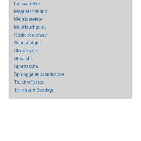
Lenkschlitten
Magnetarmband
Metalldetektor
Metallsuchgerät
Rückenbandage
Saunaaufguss
Skirucksack
Skiwachs
Sporttasche
Sprunggelenkbandasche
Taucherflossen
Tennisarm Bandage
Impressum
&
Datenschutz
| * = Affiliate Link