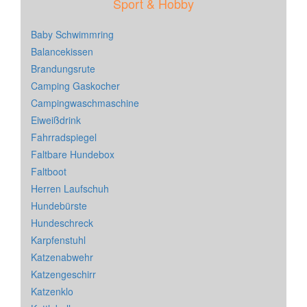
Sport & Hobby
Baby Schwimmring
Balancekissen
Brandungsrute
Camping Gaskocher
Campingwaschmaschine
Eiweißdrink
Fahrradspiegel
Faltbare Hundebox
Faltboot
Herren Laufschuh
Hundebürste
Hundeschreck
Karpfenstuhl
Katzenabwehr
Katzengeschirr
Katzenklo