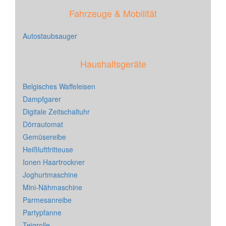
Fahrzeuge & Mobilität
Autostaubsauger
Haushaltsgeräte
Belgisches Waffeleisen
Dampfgarer
Digitale Zeitschaltuhr
Dörrautomat
Gemüsereibe
Heißluftfritteuse
Ionen Haartrockner
Joghurtmaschine
Mini-Nähmaschine
Parmesanreibe
Partypfanne
Teigrolle