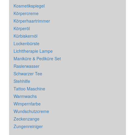
Kosmetikspiegel
Körpercreme
Körperhaartrimmer
Körperöl
Kürbiskernöl
Lockenbürste
Lichttherapie Lampe
Maniküre & Pediküre Set
Rasierwasser
Schwarzer Tee
Stehhilfe
Tattoo Maschine
Warmwachs
Wimpernfarbe
Wundschutzcreme
Zeckenzange
Zungenreiniger