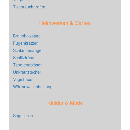
Tischräucherofen
Heimwerken & Garten
Brennholzsäge
Fugenkratzer
Schlammsauger
Schlitzfräse
Tapetenablöser
Unkrautstecher
Vogelhaus
Wärmewellenheizung
Kleider & Mode
Segeljacke