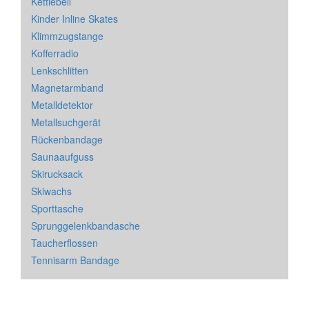
Kettlebell
Kinder Inline Skates
Klimmzugstange
Kofferradio
Lenkschlitten
Magnetarmband
Metalldetektor
Metallsuchgerät
Rückenbandage
Saunaaufguss
Skirucksack
Skiwachs
Sporttasche
Sprunggelenkbandasche
Taucherflossen
Tennisarm Bandage