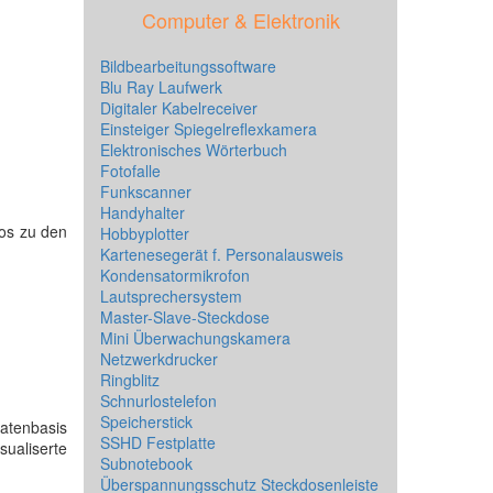
Computer & Elektronik
Bildbearbeitungssoftware
Blu Ray Laufwerk
Digitaler Kabelreceiver
Einsteiger Spiegelreflexkamera
Elektronisches Wörterbuch
Fotofalle
Funkscanner
Handyhalter
fos zu den
Hobbyplotter
Kartenesegerät f. Personalausweis
Kondensatormikrofon
Lautsprechersystem
Master-Slave-Steckdose
Mini Überwachungskamera
Netzwerkdrucker
Ringblitz
Schnurlostelefon
Speicherstick
Datenbasis
SSHD Festplatte
ualiserte
Subnotebook
Überspannungsschutz Steckdosenleiste