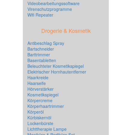
Videobearbeitungssoftware
Virenschutzprogramme
Wifi Repeater
Drogerie & Kosmetik
Antibeschlag Spray
Bartschneider
Barttrimmer
Basentabletten
Beleuchteter Kosmetikspiegel
Elektrischer Hornhautentferner
Haarkreide
Haarseife
Hörverstärker
Kosmetikspiegel
Körpercreme
Körperhaartrimmer
Körperöl
Kürbiskernöl
Lockenbürste
Lichttherapie Lampe
Maniküre & Pediküre Set