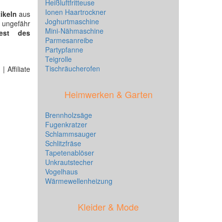
Heißluftfritteuse
Ionen Haartrockner
tikeln
aus
Joghurtmaschine
n ungefähr
Mini-Nähmaschine
est des
Parmesanreibe
Partypfanne
Teigrolle
Tischräucherofen
 Affiliate
Heimwerken & Garten
Brennholzsäge
Fugenkratzer
Schlammsauger
Schlitzfräse
Tapetenablöser
Unkrautstecher
Vogelhaus
Wärmewellenheizung
Kleider & Mode