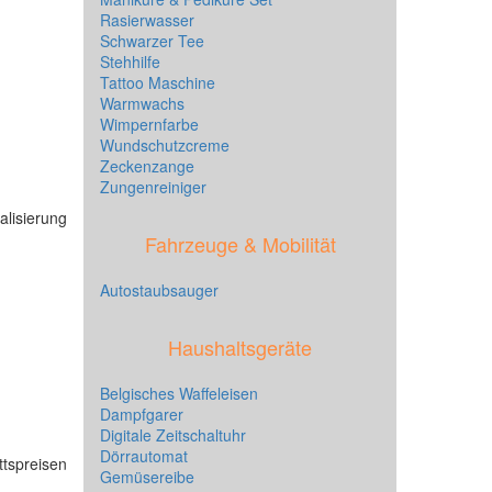
Rasierwasser
Schwarzer Tee
Stehhilfe
Tattoo Maschine
Warmwachs
Wimpernfarbe
Wundschutzcreme
Zeckenzange
Zungenreiniger
alisierung
Fahrzeuge & Mobilität
Autostaubsauger
Haushaltsgeräte
Belgisches Waffeleisen
Dampfgarer
Digitale Zeitschaltuhr
Dörrautomat
tspreisen
Gemüsereibe