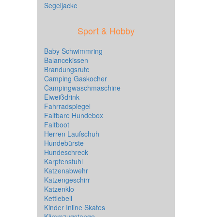
Segeljacke
Sport & Hobby
Baby Schwimmring
Balancekissen
Brandungsrute
Camping Gaskocher
Campingwaschmaschine
Eiweißdrink
Fahrradspiegel
Faltbare Hundebox
Faltboot
Herren Laufschuh
Hundebürste
Hundeschreck
Karpfenstuhl
Katzenabwehr
Katzengeschirr
Katzenklo
Kettlebell
Kinder Inline Skates
Klimmzugstange