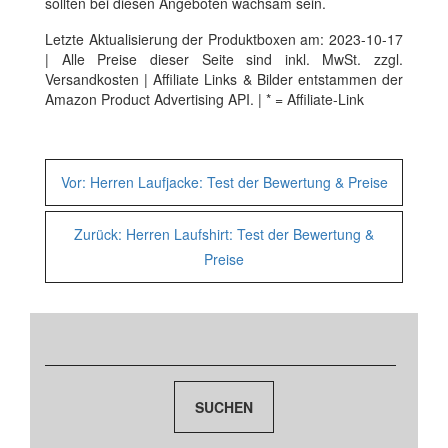
sollten bei diesen Angeboten wachsam sein.
Letzte Aktualisierung der Produktboxen am: 2023-10-17
| Alle Preise dieser Seite sind inkl. MwSt. zzgl.
Versandkosten | Affiliate Links & Bilder entstammen der
Amazon Product Advertising API. | * = Affiliate-Link
Weitere
Vor:
Herren Laufjacke: Test der Bewertung & Preise
Vergleiche
Zurück:
Herren Laufshirt: Test der Bewertung &
Preise
und
Statistiken
Suchen
lesen:
nach: