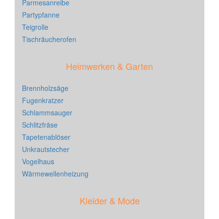
Parmesanreibe
Partypfanne
Teigrolle
Tischräucherofen
Heimwerken & Garten
Brennholzsäge
Fugenkratzer
Schlammsauger
Schlitzfräse
Tapetenablöser
Unkrautstecher
Vogelhaus
Wärmewellenheizung
Kleider & Mode