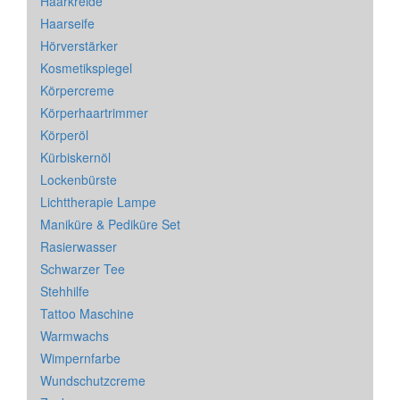
Haarkreide
Haarseife
Hörverstärker
Kosmetikspiegel
Körpercreme
Körperhaartrimmer
Körperöl
Kürbiskernöl
Lockenbürste
Lichttherapie Lampe
Maniküre & Pediküre Set
Rasierwasser
Schwarzer Tee
Stehhilfe
Tattoo Maschine
Warmwachs
Wimpernfarbe
Wundschutzcreme