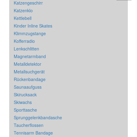
Katzengeschirr
Katzenklo
Kettlebell
Kinder Inline Skates
Klimmzugstange
Kofferradio
Lenkschlitten
Magnetarmband
Metalldetektor
Metallsuchgerät
Rückenbandage
Saunaaufguss
Skirucksack
Skiwachs
Sporttasche
Sprunggelenkbandasche
Taucherflossen
Tennisarm Bandage