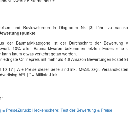
and/Nutzwert): 5 Sterne bei 9€
preisen und Reviewsternen in Diagramm Nr. [3] führt zu nach
 Bewertungspunkte
:
s der Baumarktkategorie ist der Durchschnitt der Bewertung 
nswert. 10% aller Baumarktwaren bekommen letzten Endes eine
se kann kaum etwas verkehrt getan werden.
niedrigste Onlinepreis mit mehr als 4.6 Amazon Bewertungen kostet 9
0-17 | Alle Preise dieser Seite sind inkl. MwSt. zzgl. Versandkosten |
tising API. | * = Affiliate-Link
n:
g & Preise
Zurück:
Heckenschere: Test der Bewertung & Preise