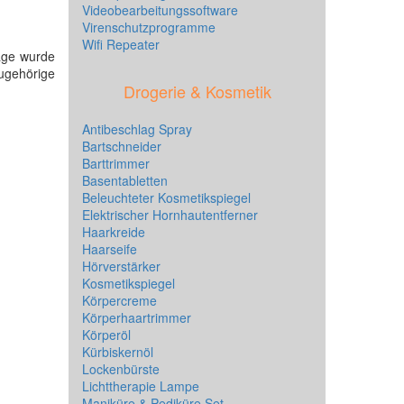
Videobearbeitungssoftware
Virenschutzprogramme
Wifi Repeater
age wurde
 zugehörige
Drogerie & Kosmetik
Antibeschlag Spray
Bartschneider
Barttrimmer
Basentabletten
Beleuchteter Kosmetikspiegel
Elektrischer Hornhautentferner
Haarkreide
Haarseife
Hörverstärker
Kosmetikspiegel
Körpercreme
Körperhaartrimmer
Körperöl
Kürbiskernöl
Lockenbürste
Lichttherapie Lampe
Maniküre & Pediküre Set