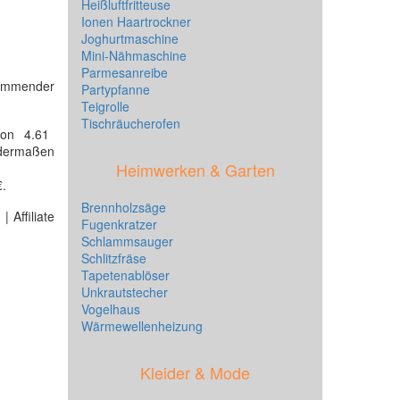
Heißluftfritteuse
Ionen Haartrockner
Joghurtmaschine
Mini-Nähmaschine
Parmesanreibe
kommender
Partypfanne
Teigrolle
Tischräucherofen
von 4.61
 dermaßen
Heimwerken & Garten
€.
Brennholzsäge
 Affiliate
Fugenkratzer
Schlammsauger
Schlitzfräse
Tapetenablöser
Unkrautstecher
Vogelhaus
Wärmewellenheizung
Kleider & Mode