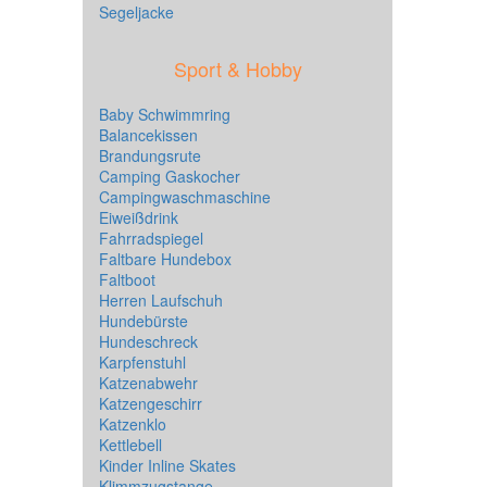
Segeljacke
Sport & Hobby
Baby Schwimmring
Balancekissen
Brandungsrute
Camping Gaskocher
Campingwaschmaschine
Eiweißdrink
Fahrradspiegel
Faltbare Hundebox
Faltboot
Herren Laufschuh
Hundebürste
Hundeschreck
Karpfenstuhl
Katzenabwehr
Katzengeschirr
Katzenklo
Kettlebell
Kinder Inline Skates
Klimmzugstange