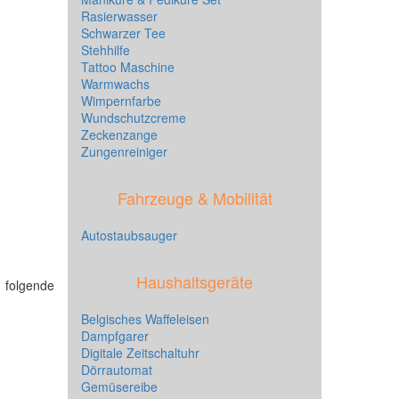
Rasierwasser
Schwarzer Tee
Stehhilfe
Tattoo Maschine
Warmwachs
Wimpernfarbe
Wundschutzcreme
Zeckenzange
Zungenreiniger
Fahrzeuge & Mobilität
Autostaubsauger
Haushaltsgeräte
] folgende
Belgisches Waffeleisen
Dampfgarer
Digitale Zeitschaltuhr
Dörrautomat
Gemüsereibe