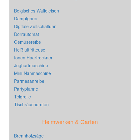
Belgisches Waffeleisen
Dampfgarer
Digitale Zeitschaltuhr
Dörrautomat
Gemüsereibe
Heißluftfritteuse
Ionen Haartrockner
Joghurtmaschine
Mini-Nähmaschine
Parmesanreibe
Partypfanne
Teigrolle
Tischräucherofen
Heimwerken & Garten
Brennholzsäge