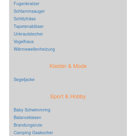
Fugenkratzer
Schlammsauger
Schlitzfräse
Tapetenablöser
Unkrautstecher
Vogelhaus
Wärmewellenheizung
Kleider & Mode
Segeljacke
Sport & Hobby
Baby Schwimmring
Balancekissen
Brandungsrute
Camping Gaskocher