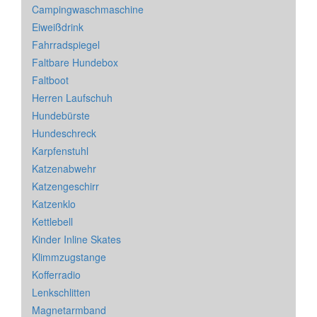
Campingwaschmaschine
Eiweißdrink
Fahrradspiegel
Faltbare Hundebox
Faltboot
Herren Laufschuh
Hundebürste
Hundeschreck
Karpfenstuhl
Katzenabwehr
Katzengeschirr
Katzenklo
Kettlebell
Kinder Inline Skates
Klimmzugstange
Kofferradio
Lenkschlitten
Magnetarmband