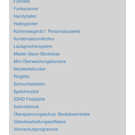
Fotofalle
Funkscanner
Handyhalter
Hobbyplotter
Kartenesegerät f. Personalausweis
Kondensatormikrofon
Lautsprechersystem
Master-Slave-Steckdose
Mini Überwachungskamera
Netzwerkdrucker
Ringblitz
Schnurlostelefon
Speicherstick
SSHD Festplatte
Subnotebook
Überspannungsschutz Steckdosenleiste
Videobearbeitungssoftware
Virenschutzprogramme