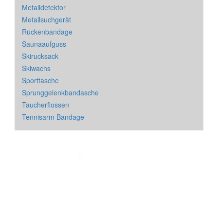
Metalldetektor
Metallsuchgerät
Rückenbandage
Saunaaufguss
Skirucksack
Skiwachs
Sporttasche
Sprunggelenkbandasche
Taucherflossen
Tennisarm Bandage
Impressum
&
Datenschutz
| * = Affiliate Link