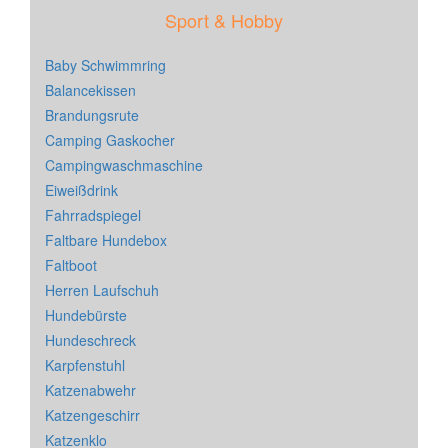
Sport & Hobby
Baby Schwimmring
Balancekissen
Brandungsrute
Camping Gaskocher
Campingwaschmaschine
Eiweißdrink
Fahrradspiegel
Faltbare Hundebox
Faltboot
Herren Laufschuh
Hundebürste
Hundeschreck
Karpfenstuhl
Katzenabwehr
Katzengeschirr
Katzenklo