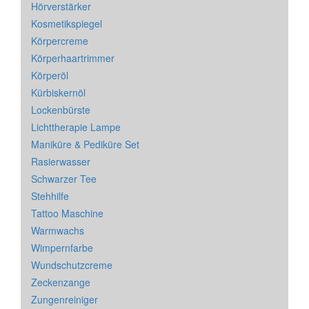
Hörverstärker
Kosmetikspiegel
Körpercreme
Körperhaartrimmer
Körperöl
Kürbiskernöl
Lockenbürste
Lichttherapie Lampe
Maniküre & Pediküre Set
Rasierwasser
Schwarzer Tee
Stehhilfe
Tattoo Maschine
Warmwachs
Wimpernfarbe
Wundschutzcreme
Zeckenzange
Zungenreiniger