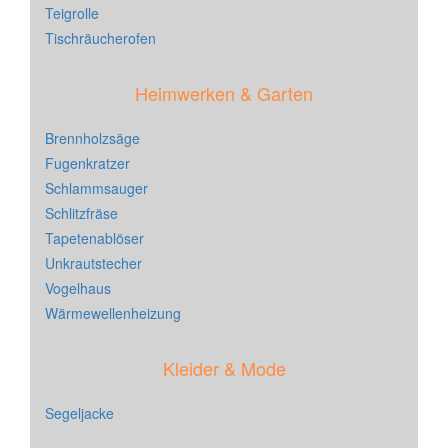
Teigrolle
Tischräucherofen
Heimwerken & Garten
Brennholzsäge
Fugenkratzer
Schlammsauger
Schlitzfräse
Tapetenablöser
Unkrautstecher
Vogelhaus
Wärmewellenheizung
Kleider & Mode
Segeljacke