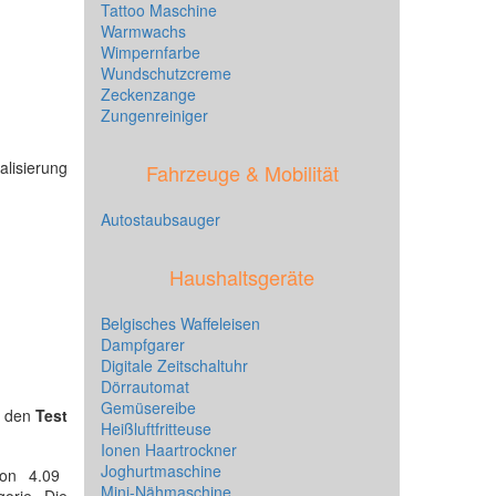
Tattoo Maschine
Warmwachs
Wimpernfarbe
Wundschutzcreme
Zeckenzange
Zungenreiniger
alisierung
Fahrzeuge & Mobilität
Autostaubsauger
Haushaltsgeräte
Belgisches Waffeleisen
Dampfgarer
Digitale Zeitschaltuhr
Dörrautomat
Gemüsereibe
r den
Test
Heißluftfritteuse
Ionen Haartrockner
Joghurtmaschine
von 4.09
Mini-Nähmaschine