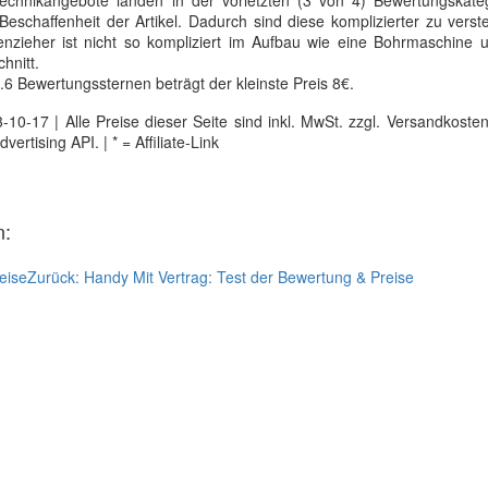
chnikangebote landen in der vorletzten (3 von 4) Bewertungskateg
schaffenheit der Artikel. Dadurch sind diese komplizierter zu vers
ubenzieher ist nicht so kompliziert im Aufbau wie eine Bohrmaschine u
hnitt.
6 Bewertungssternen beträgt der kleinste Preis 8€.
0-17 | Alle Preise dieser Seite sind inkl. MwSt. zzgl. Versandkosten |
tising API. | * = Affiliate-Link
n:
eise
Zurück:
Handy Mit Vertrag: Test der Bewertung & Preise