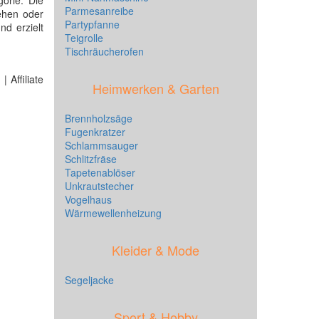
orie. Die
Parmesanreibe
tehen oder
Partypfanne
nd erzielt
Teigrolle
Tischräucherofen
 Affiliate
Heimwerken & Garten
Brennholzsäge
Fugenkratzer
Schlammsauger
Schlitzfräse
Tapetenablöser
Unkrautstecher
Vogelhaus
Wärmewellenheizung
Kleider & Mode
Segeljacke
Sport & Hobby