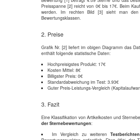
Bewertung [1] beträgt 4.09 Sterne und das best
Preisspanne [2] reicht von 0€ bis 17€. Beim Kau
werden. Im rechten Bild [3] sieht man den 
Bewertungsklassen.
2. Preise
Grafik Nr. [2] liefert im obigen Diagramm das D
enthält folgende statistische Daten:
Hochpreisigstes Produkt: 17€
Kosten Mittel: 8€
Billigster Preis: 0€
Standardabweichung im Test: 3.93€
Guter Preis-Leistungs-Vergleich (Kapitalaufwan
3. Fazit
Eine Klassifikation von Artikelkosten und Sterne
der Sternebewertungen
:
Im Vergleich zu weiteren
Testberichten