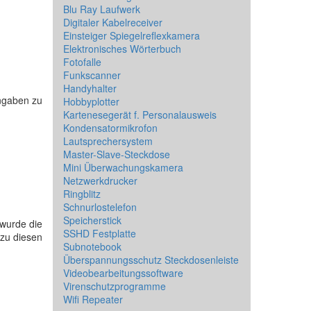
Blu Ray Laufwerk
Digitaler Kabelreceiver
Einsteiger Spiegelreflexkamera
Elektronisches Wörterbuch
Fotofalle
Funkscanner
Handyhalter
Angaben zu
Hobbyplotter
Kartenesegerät f. Personalausweis
Kondensatormikrofon
Lautsprechersystem
Master-Slave-Steckdose
Mini Überwachungskamera
Netzwerkdrucker
Ringblitz
Schnurlostelefon
Speicherstick
 wurde die
SSHD Festplatte
n zu diesen
Subnotebook
Überspannungsschutz Steckdosenleiste
Videobearbeitungssoftware
Virenschutzprogramme
Wifi Repeater