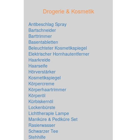
Drogerie & Kosmetik
Antibeschlag Spray
Bartschneider
Barttrimmer
Basentabletten
Beleuchteter Kosmetikspiegel
Elektrischer Hornhautentferner
Haarkreide
Haarseife
Hörverstärker
Kosmetikspiegel
Körpercreme
Körperhaartrimmer
Körperöl
Kürbiskernöl
Lockenbürste
Lichttherapie Lampe
Maniküre & Pediküre Set
Rasierwasser
Schwarzer Tee
Stehhilfe