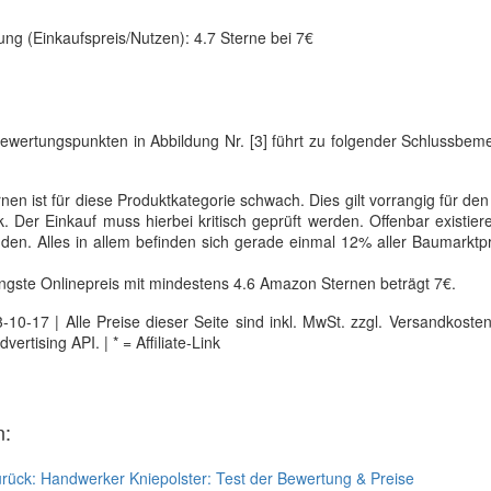
ung (Einkaufspreis/Nutzen): 4.7 Sterne bei 7€
Bewertungspunkten in Abbildung Nr. [3] führt zu folgender Schlussbem
en ist für diese Produktkategorie schwach. Dies gilt vorrangig für den
 Der Einkauf muss hierbei kritisch geprüft werden. Offenbar existiere
n. Alles in allem befinden sich gerade einmal 12% aller Baumarktpr
ngste Onlinepreis mit mindestens 4.6 Amazon Sternen beträgt 7€.
0-17 | Alle Preise dieser Seite sind inkl. MwSt. zzgl. Versandkosten |
tising API. | * = Affiliate-Link
n:
rück:
Handwerker Kniepolster: Test der Bewertung & Preise