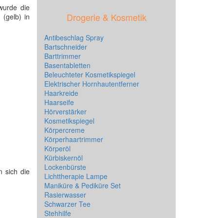
wurde die
Drogerie & Kosmetik
 (gelb) in
Antibeschlag Spray
Bartschneider
Barttrimmer
Basentabletten
Beleuchteter Kosmetikspiegel
Elektrischer Hornhautentferner
Haarkreide
Haarseife
Hörverstärker
Kosmetikspiegel
Körpercreme
Körperhaartrimmer
Körperöl
Kürbiskernöl
Lockenbürste
n sich die
Lichttherapie Lampe
Maniküre & Pediküre Set
Rasierwasser
Schwarzer Tee
Stehhilfe