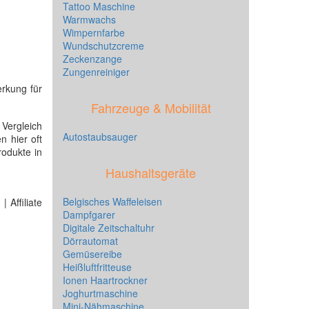
Tattoo Maschine
Warmwachs
Wimpernfarbe
Wundschutzcreme
Zeckenzange
Zungenreiniger
erkung für
Fahrzeuge & Mobilität
 Vergleich
Autostaubsauger
n hier oft
odukte in
Haushaltsgeräte
Belgisches Waffeleisen
 Affiliate
Dampfgarer
Digitale Zeitschaltuhr
Dörrautomat
Gemüsereibe
Heißluftfritteuse
Ionen Haartrockner
Joghurtmaschine
Mini-Nähmaschine