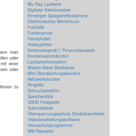
Blu Ray Laufwerk
Digitaler Kabelreceiver
Einsteiger Spiegelreflexkamera
Elektronisches Wörterbuch
Fotofalle
Funkscanner
Handyhalter
Hobbyplotter
Kartenesegerät f. Personalausweis
 kann man
Kondensatormikrofon
eilen oder
Lautsprechersystem
mit einer
Master-Slave-Steckdose
beln oder
Mini Überwachungskamera
Netzwerkdrucker
Ringblitz
tionen zu
Schnurlostelefon
Speicherstick
SSHD Festplatte
Subnotebook
Überspannungsschutz Steckdosenleiste
Videobearbeitungssoftware
Virenschutzprogramme
Wifi Repeater