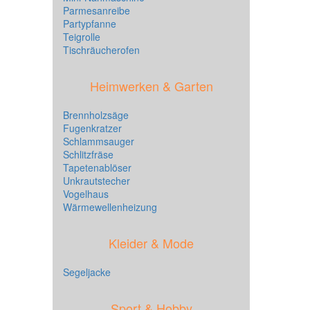
Parmesanreibe
Partypfanne
Teigrolle
Tischräucherofen
Heimwerken & Garten
Brennholzsäge
Fugenkratzer
Schlammsauger
Schlitzfräse
Tapetenablöser
Unkrautstecher
Vogelhaus
Wärmewellenheizung
Kleider & Mode
Segeljacke
Sport & Hobby