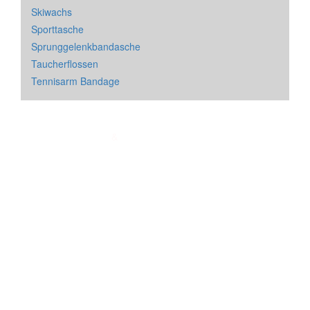
Skiwachs
Sporttasche
Sprunggelenkbandasche
Taucherflossen
Tennisarm Bandage
Impressum
&
Datenschutz
| * = Affiliate Link