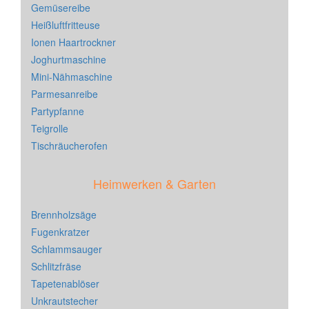
Gemüsereibe
Heißluftfritteuse
Ionen Haartrockner
Joghurtmaschine
Mini-Nähmaschine
Parmesanreibe
Partypfanne
Teigrolle
Tischräucherofen
Heimwerken & Garten
Brennholzsäge
Fugenkratzer
Schlammsauger
Schlitzfräse
Tapetenablöser
Unkrautstecher