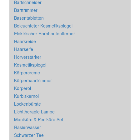
Bartschneider
Barttrimmer
Basentabletten
Beleuchteter Kosmetikspiegel
Elektrischer Hornhautentferner
Haarkreide
Haarseife
Hörverstärker
Kosmetikspiegel
Körpercreme
Körperhaartrimmer
Körperöl
Kürbiskernöl
Lockenbürste
Lichttherapie Lampe
Maniküre & Pediküre Set
Rasierwasser
Schwarzer Tee