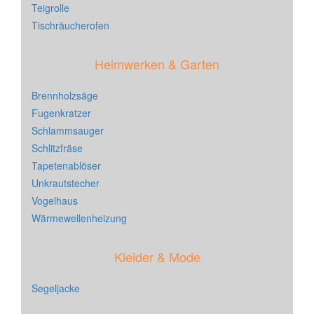
Teigrolle
Tischräucherofen
Heimwerken & Garten
Brennholzsäge
Fugenkratzer
Schlammsauger
Schlitzfräse
Tapetenablöser
Unkrautstecher
Vogelhaus
Wärmewellenheizung
Kleider & Mode
Segeljacke