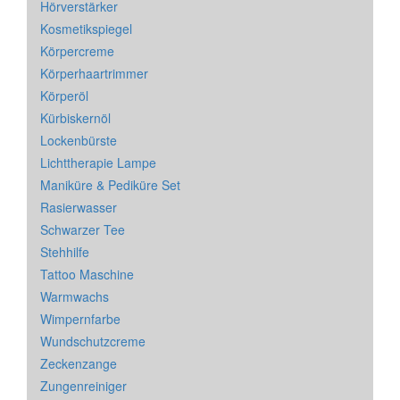
Hörverstärker
Kosmetikspiegel
Körpercreme
Körperhaartrimmer
Körperöl
Kürbiskernöl
Lockenbürste
Lichttherapie Lampe
Maniküre & Pediküre Set
Rasierwasser
Schwarzer Tee
Stehhilfe
Tattoo Maschine
Warmwachs
Wimpernfarbe
Wundschutzcreme
Zeckenzange
Zungenreiniger