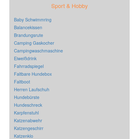
Sport & Hobby
Baby Schwimmring
Balancekissen
Brandungsrute
Camping Gaskocher
Campingwaschmaschine
Eiweißdrink
Fahrradspiegel
Faltbare Hundebox
Faltboot
Herren Laufschuh
Hundebürste
Hundeschreck
Karpfenstuhl
Katzenabwehr
Katzengeschirr
Katzenklo