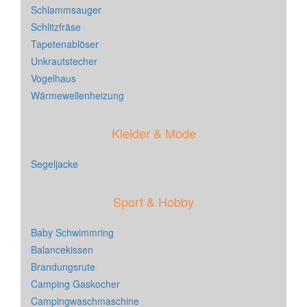
Schlammsauger
Schlitzfräse
Tapetenablöser
Unkrautstecher
Vogelhaus
Wärmewellenheizung
Kleider & Mode
Segeljacke
Sport & Hobby
Baby Schwimmring
Balancekissen
Brandungsrute
Camping Gaskocher
Campingwaschmaschine