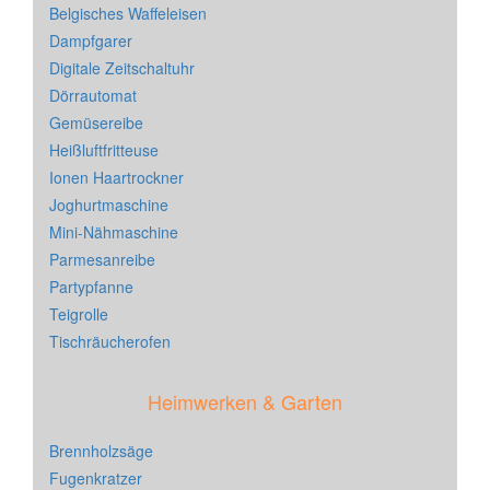
Belgisches Waffeleisen
Dampfgarer
Digitale Zeitschaltuhr
Dörrautomat
Gemüsereibe
Heißluftfritteuse
Ionen Haartrockner
Joghurtmaschine
Mini-Nähmaschine
Parmesanreibe
Partypfanne
Teigrolle
Tischräucherofen
Heimwerken & Garten
Brennholzsäge
Fugenkratzer