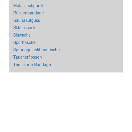
Metallsuchgerät
Rückenbandage
Saunaaufguss
Skirucksack
Skiwachs
Sporttasche
Sprunggelenkbandasche
Taucherflossen
Tennisarm Bandage
Impressum
&
Datenschutz
| * = Affiliate Link