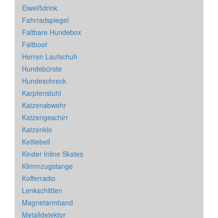
Eiweißdrink
Fahrradspiegel
Faltbare Hundebox
Faltboot
Herren Laufschuh
Hundebürste
Hundeschreck
Karpfenstuhl
Katzenabwehr
Katzengeschirr
Katzenklo
Kettlebell
Kinder Inline Skates
Klimmzugstange
Kofferradio
Lenkschlitten
Magnetarmband
Metalldetektor