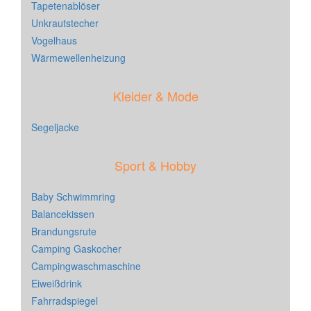
Tapetenablöser
Unkrautstecher
Vogelhaus
Wärmewellenheizung
Kleider & Mode
Segeljacke
Sport & Hobby
Baby Schwimmring
Balancekissen
Brandungsrute
Camping Gaskocher
Campingwaschmaschine
Eiweißdrink
Fahrradspiegel