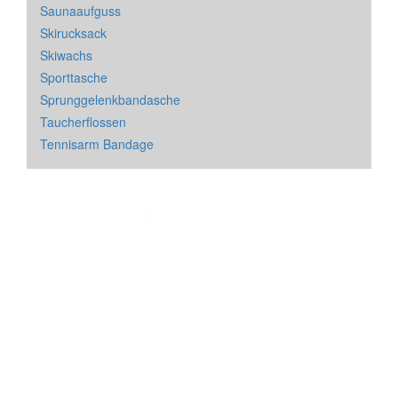
Saunaaufguss
Skirucksack
Skiwachs
Sporttasche
Sprunggelenkbandasche
Taucherflossen
Tennisarm Bandage
Impressum
&
Datenschutz
| * = Affiliate Link