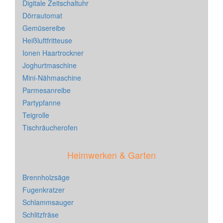
Digitale Zeitschaltuhr
Dörrautomat
Gemüsereibe
Heißluftfritteuse
Ionen Haartrockner
Joghurtmaschine
Mini-Nähmaschine
Parmesanreibe
Partypfanne
Teigrolle
Tischräucherofen
Heimwerken & Garten
Brennholzsäge
Fugenkratzer
Schlammsauger
Schlitzfräse