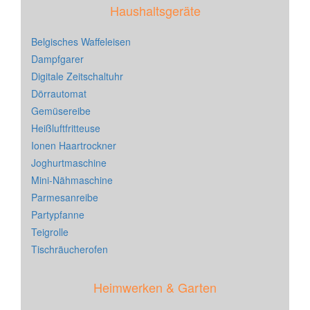
Haushaltsgeräte
Belgisches Waffeleisen
Dampfgarer
Digitale Zeitschaltuhr
Dörrautomat
Gemüsereibe
Heißluftfritteuse
Ionen Haartrockner
Joghurtmaschine
Mini-Nähmaschine
Parmesanreibe
Partypfanne
Teigrolle
Tischräucherofen
Heimwerken & Garten