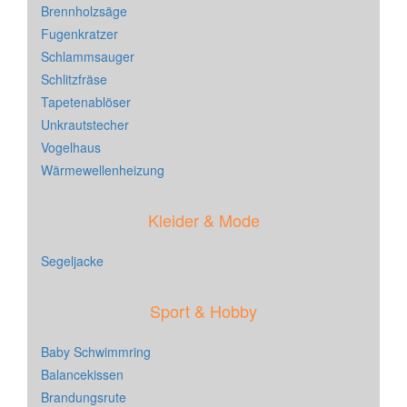
Brennholzsäge
Fugenkratzer
Schlammsauger
Schlitzfräse
Tapetenablöser
Unkrautstecher
Vogelhaus
Wärmewellenheizung
Kleider & Mode
Segeljacke
Sport & Hobby
Baby Schwimmring
Balancekissen
Brandungsrute