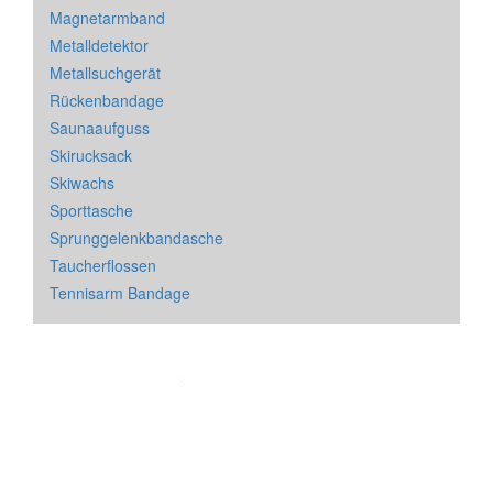
Magnetarmband
Metalldetektor
Metallsuchgerät
Rückenbandage
Saunaaufguss
Skirucksack
Skiwachs
Sporttasche
Sprunggelenkbandasche
Taucherflossen
Tennisarm Bandage
Impressum
&
Datenschutz
| * = Affiliate Link