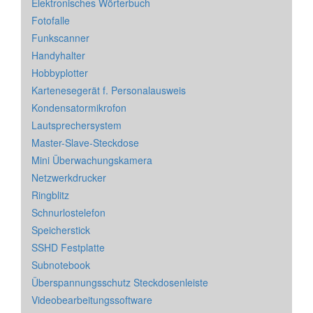
Elektronisches Wörterbuch
Fotofalle
Funkscanner
Handyhalter
Hobbyplotter
Kartenesegerät f. Personalausweis
Kondensatormikrofon
Lautsprechersystem
Master-Slave-Steckdose
Mini Überwachungskamera
Netzwerkdrucker
Ringblitz
Schnurlostelefon
Speicherstick
SSHD Festplatte
Subnotebook
Überspannungsschutz Steckdosenleiste
Videobearbeitungssoftware