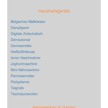
Haushaltsgeräte
Belgisches Waffeleisen
Dampfgarer
Digitale Zeitschaltuhr
Dörrautomat
Gemüsereibe
Heißluftfritteuse
Ionen Haartrockner
Joghurtmaschine
Mini-Nähmaschine
Parmesanreibe
Partypfanne
Teigrolle
Tischräucherofen
Heimwerken & Garten