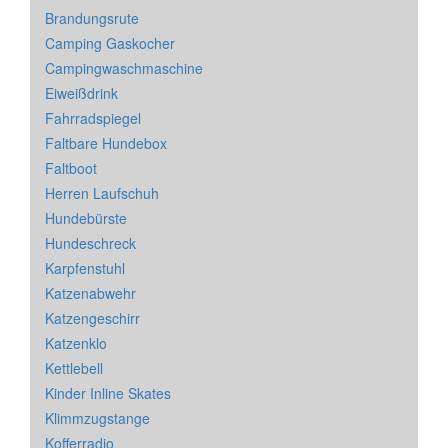
Brandungsrute
Camping Gaskocher
Campingwaschmaschine
Eiweißdrink
Fahrradspiegel
Faltbare Hundebox
Faltboot
Herren Laufschuh
Hundebürste
Hundeschreck
Karpfenstuhl
Katzenabwehr
Katzengeschirr
Katzenklo
Kettlebell
Kinder Inline Skates
Klimmzugstange
Kofferradio