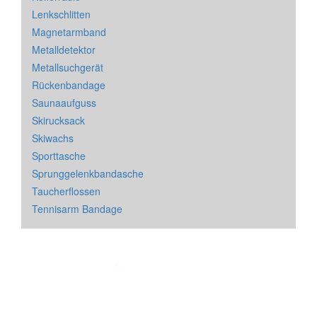
Lenkschlitten
Magnetarmband
Metalldetektor
Metallsuchgerät
Rückenbandage
Saunaaufguss
Skirucksack
Skiwachs
Sporttasche
Sprunggelenkbandasche
Taucherflossen
Tennisarm Bandage
Impressum
&
Datenschutz
| * = Affiliate Link