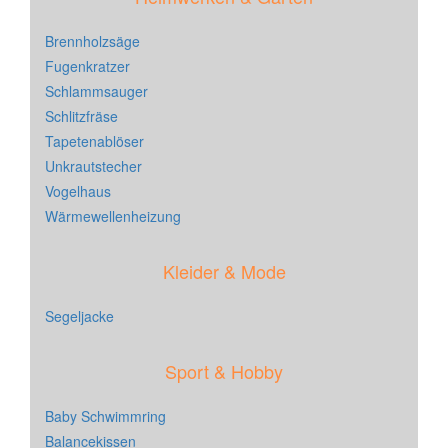
Brennholzsäge
Fugenkratzer
Schlammsauger
Schlitzfräse
Tapetenablöser
Unkrautstecher
Vogelhaus
Wärmewellenheizung
Kleider & Mode
Segeljacke
Sport & Hobby
Baby Schwimmring
Balancekissen