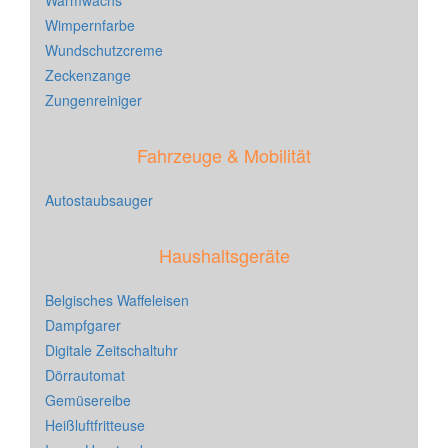
Warmwachs
Wimpernfarbe
Wundschutzcreme
Zeckenzange
Zungenreiniger
Fahrzeuge & Mobilität
Autostaubsauger
Haushaltsgeräte
Belgisches Waffeleisen
Dampfgarer
Digitale Zeitschaltuhr
Dörrautomat
Gemüsereibe
Heißluftfritteuse