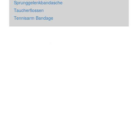
Sprunggelenkbandasche
Taucherflossen
Tennisarm Bandage
Impressum
&
Datenschutz
| * = Affiliate Link