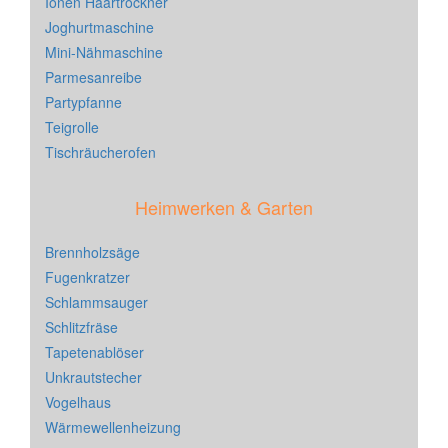
Ionen Haartrockner
Joghurtmaschine
Mini-Nähmaschine
Parmesanreibe
Partypfanne
Teigrolle
Tischräucherofen
Heimwerken & Garten
Brennholzsäge
Fugenkratzer
Schlammsauger
Schlitzfräse
Tapetenablöser
Unkrautstecher
Vogelhaus
Wärmewellenheizung