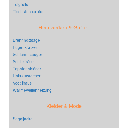
Teigrolle
Tischräucherofen
Heimwerken & Garten
Brennholzsäge
Fugenkratzer
Schlammsauger
Schlitzfräse
Tapetenablöser
Unkrautstecher
Vogelhaus
Wärmewellenheizung
Kleider & Mode
Segeljacke