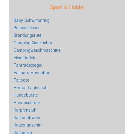
Sport & Hobby
Baby Schwimmring
Balancekissen
Brandungsrute
Camping Gaskocher
Campingwaschmaschine
Eiweißdrink
Fahrradspiegel
Faltbare Hundebox
Faltboot
Herren Laufschuh
Hundebürste
Hundeschreck
Karpfenstuhl
Katzenabwehr
Katzengeschirr
Katzenklo