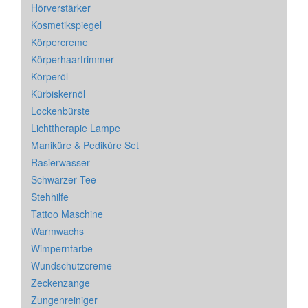
Hörverstärker
Kosmetikspiegel
Körpercreme
Körperhaartrimmer
Körperöl
Kürbiskernöl
Lockenbürste
Lichttherapie Lampe
Maniküre & Pediküre Set
Rasierwasser
Schwarzer Tee
Stehhilfe
Tattoo Maschine
Warmwachs
Wimpernfarbe
Wundschutzcreme
Zeckenzange
Zungenreiniger