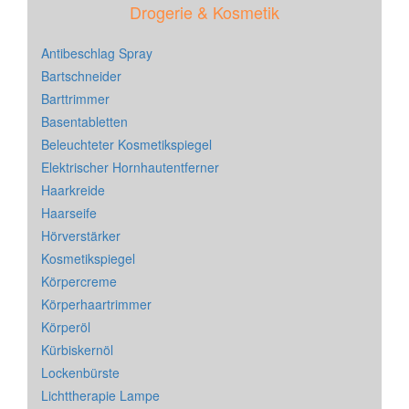
Drogerie & Kosmetik
Antibeschlag Spray
Bartschneider
Barttrimmer
Basentabletten
Beleuchteter Kosmetikspiegel
Elektrischer Hornhautentferner
Haarkreide
Haarseife
Hörverstärker
Kosmetikspiegel
Körpercreme
Körperhaartrimmer
Körperöl
Kürbiskernöl
Lockenbürste
Lichttherapie Lampe