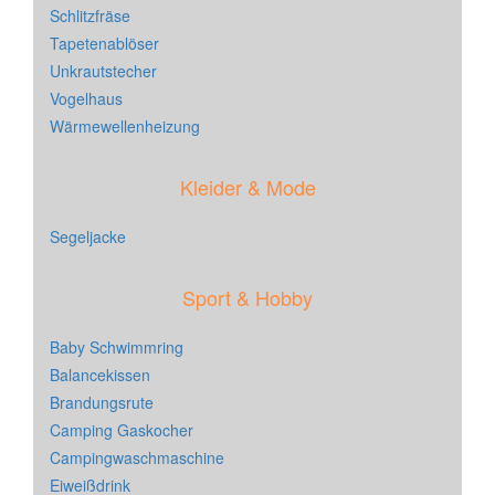
Schlitzfräse
Tapetenablöser
Unkrautstecher
Vogelhaus
Wärmewellenheizung
Kleider & Mode
Segeljacke
Sport & Hobby
Baby Schwimmring
Balancekissen
Brandungsrute
Camping Gaskocher
Campingwaschmaschine
Eiweißdrink