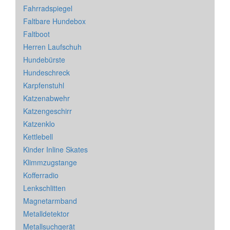
Fahrradspiegel
Faltbare Hundebox
Faltboot
Herren Laufschuh
Hundebürste
Hundeschreck
Karpfenstuhl
Katzenabwehr
Katzengeschirr
Katzenklo
Kettlebell
Kinder Inline Skates
Klimmzugstange
Kofferradio
Lenkschlitten
Magnetarmband
Metalldetektor
Metallsuchgerät