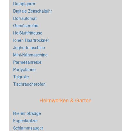
Dampfgarer
Digitale Zeitschaltuhr
Dörrautomat
Gemüsereibe
Heißluftfritteuse
Ionen Haartrockner
Joghurtmaschine
Mini-Nähmaschine
Parmesanreibe
Partypfanne
Teigrolle
Tischräucherofen
Heimwerken & Garten
Brennholzsäge
Fugenkratzer
Schlammsauger