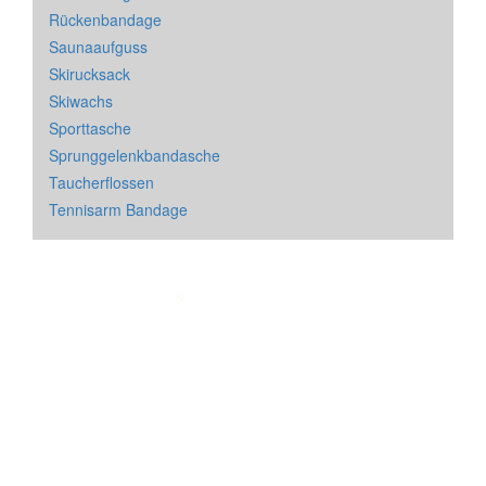
Rückenbandage
Saunaaufguss
Skirucksack
Skiwachs
Sporttasche
Sprunggelenkbandasche
Taucherflossen
Tennisarm Bandage
Impressum
&
Datenschutz
| * = Affiliate Link