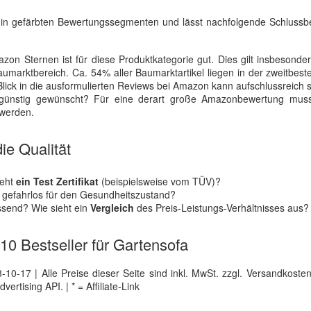
ten in gefärbten Bewertungssegmenten und lässt nachfolgende Schlus
on Sternen ist für diese Produktkategorie gut. Dies gilt insbesonde
marktbereich. Ca. 54% aller Baumarktartikel liegen in der zweitbest
 Blick in die ausformulierten Reviews bei Amazon kann aufschlussreich s
isgünstig gewünscht? Für eine derart große Amazonbewertung mus
 werden.
ie Qualität
teht
ein Test Zertifikat
(beispielsweise vom TÜV)?
d gefahrlos für den Gesundheitszustand?
assend? Wie sieht ein
Vergleich
des Preis-Leistungs-Verhältnisses aus?
 10 Bestseller für Gartensofa
0-17 | Alle Preise dieser Seite sind inkl. MwSt. zzgl. Versandkosten |
tising API. | * = Affiliate-Link