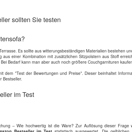
ler sollten Sie testen
rtensofa?
Terrasse. Es sollte aus witterungsbeständigen Materialien bestehen und
aus einer Kombination mit zusätzlichen Sitzpolstern aus Stoff erreich
le. Bei Bedarf kann man aber auch noch größere Couchgarnituren kaufe
it dem *Test der Bewertungen und Preise*. Dieser beinhaltet Inform
 Bestseller.
ller im Test
uchung – Wie hochwertig ist die Ware? Zur Auflösung dieser Frage 
mazon Bestseller im Test
statistisch ausgewertet. Die gelblichen