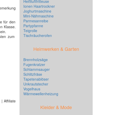
Heißluftfritteuse
Ionen Haartrockner
sbemerkung
Joghurtmaschine
Mini-Nähmaschine
Parmesanreibe
re für den
Partypfanne
en Klasse.
Teigrolle
ein.
Tischräucherofen
sten zum
Heimwerken & Garten
Brennholzsäge
Fugenkratzer
Schlammsauger
Schlitzfräse
Tapetenablöser
Unkrautstecher
Vogelhaus
Wärmewellenheizung
 Affiliate
Kleider & Mode