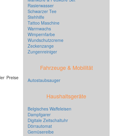
Rasierwasser
Schwarzer Tee
Stehhilfe
Tattoo Maschine
Warmwachs
Wimpernfarbe
Wundschutzcreme
Zeckenzange
Zungenreiniger
Fahrzeuge & Mobilität
der Preise
Autostaubsauger
Haushaltsgeräte
Belgisches Waffeleisen
Dampfgarer
Digitale Zeitschaltuhr
Dörrautomat
Gemüsereibe