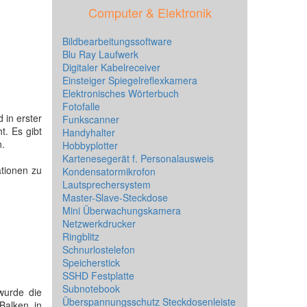
Computer & Elektronik
Bildbearbeitungssoftware
Blu Ray Laufwerk
Digitaler Kabelreceiver
Einsteiger Spiegelreflexkamera
Elektronisches Wörterbuch
Fotofalle
 in erster
Funkscanner
t. Es gibt
Handyhalter
n.
Hobbyplotter
Kartenesegerät f. Personalausweis
ationen zu
Kondensatormikrofon
Lautsprechersystem
Master-Slave-Steckdose
Mini Überwachungskamera
Netzwerkdrucker
Ringblitz
Schnurlostelefon
Speicherstick
SSHD Festplatte
Subnotebook
wurde die
Überspannungsschutz Steckdosenleiste
 Balken in