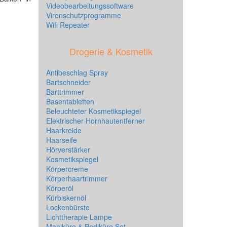
Videobearbeitungssoftware
Virenschutzprogramme
Wifi Repeater
Drogerie & Kosmetik
Antibeschlag Spray
Bartschneider
Barttrimmer
Basentabletten
Beleuchteter Kosmetikspiegel
Elektrischer Hornhautentferner
Haarkreide
Haarseife
Hörverstärker
Kosmetikspiegel
Körpercreme
Körperhaartrimmer
Körperöl
Kürbiskernöl
Lockenbürste
Lichttherapie Lampe
Maniküre & Pediküre Set