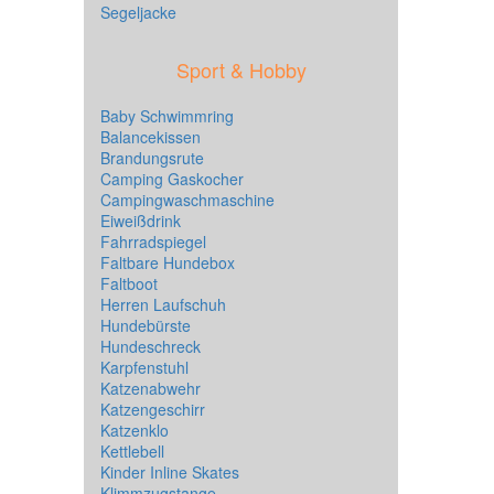
Segeljacke
Sport & Hobby
Baby Schwimmring
Balancekissen
Brandungsrute
Camping Gaskocher
Campingwaschmaschine
Eiweißdrink
Fahrradspiegel
Faltbare Hundebox
Faltboot
Herren Laufschuh
Hundebürste
Hundeschreck
Karpfenstuhl
Katzenabwehr
Katzengeschirr
Katzenklo
Kettlebell
Kinder Inline Skates
Klimmzugstange