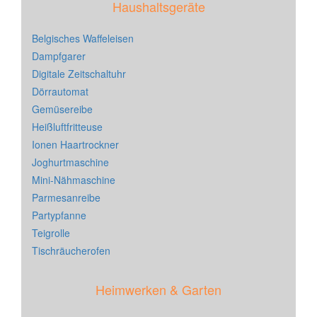
Haushaltsgeräte
Belgisches Waffeleisen
Dampfgarer
Digitale Zeitschaltuhr
Dörrautomat
Gemüsereibe
Heißluftfritteuse
Ionen Haartrockner
Joghurtmaschine
Mini-Nähmaschine
Parmesanreibe
Partypfanne
Teigrolle
Tischräucherofen
Heimwerken & Garten