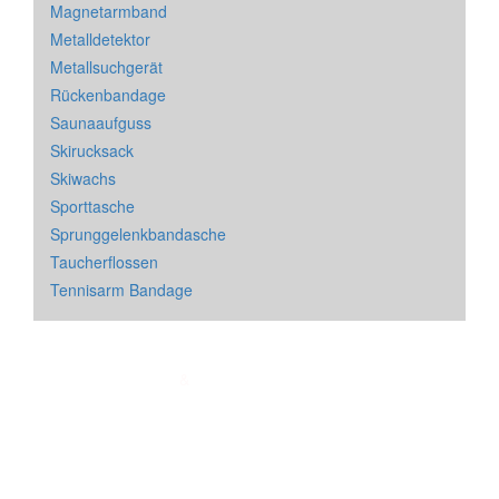
Magnetarmband
Metalldetektor
Metallsuchgerät
Rückenbandage
Saunaaufguss
Skirucksack
Skiwachs
Sporttasche
Sprunggelenkbandasche
Taucherflossen
Tennisarm Bandage
Impressum
&
Datenschutz
| * = Affiliate Link