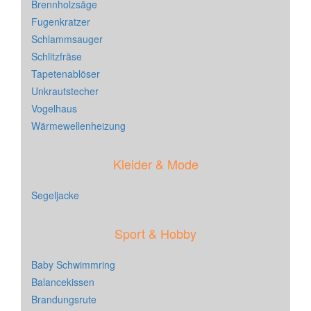
Brennholzsäge
Fugenkratzer
Schlammsauger
Schlitzfräse
Tapetenablöser
Unkrautstecher
Vogelhaus
Wärmewellenheizung
Kleider & Mode
Segeljacke
Sport & Hobby
Baby Schwimmring
Balancekissen
Brandungsrute