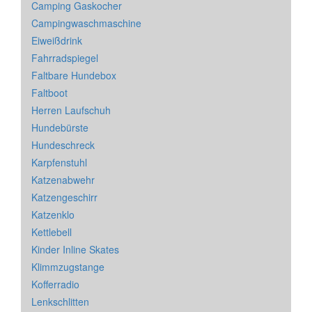
Camping Gaskocher
Campingwaschmaschine
Eiweißdrink
Fahrradspiegel
Faltbare Hundebox
Faltboot
Herren Laufschuh
Hundebürste
Hundeschreck
Karpfenstuhl
Katzenabwehr
Katzengeschirr
Katzenklo
Kettlebell
Kinder Inline Skates
Klimmzugstange
Kofferradio
Lenkschlitten