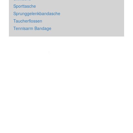
Sporttasche
Sprunggelenkbandasche
Taucherflossen
Tennisarm Bandage
Impressum
&
Datenschutz
| * = Affiliate Link