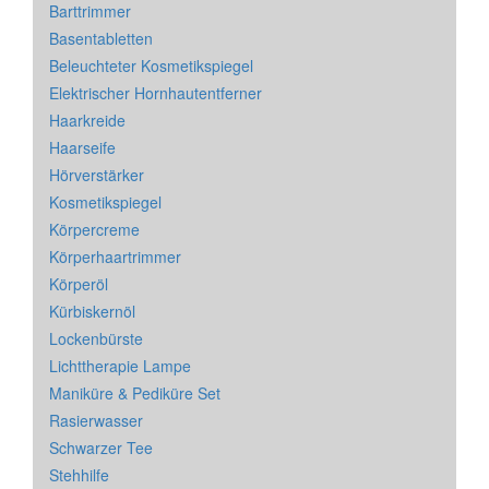
Barttrimmer
Basentabletten
Beleuchteter Kosmetikspiegel
Elektrischer Hornhautentferner
Haarkreide
Haarseife
Hörverstärker
Kosmetikspiegel
Körpercreme
Körperhaartrimmer
Körperöl
Kürbiskernöl
Lockenbürste
Lichttherapie Lampe
Maniküre & Pediküre Set
Rasierwasser
Schwarzer Tee
Stehhilfe