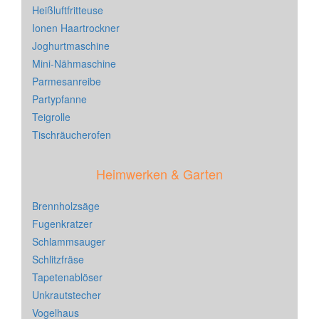
Heißluftfritteuse
Ionen Haartrockner
Joghurtmaschine
Mini-Nähmaschine
Parmesanreibe
Partypfanne
Teigrolle
Tischräucherofen
Heimwerken & Garten
Brennholzsäge
Fugenkratzer
Schlammsauger
Schlitzfräse
Tapetenablöser
Unkrautstecher
Vogelhaus