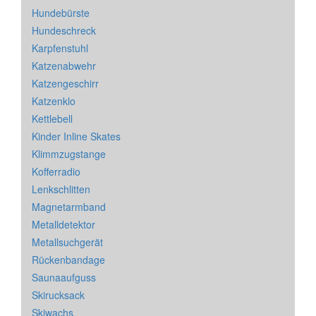
Hundebürste
Hundeschreck
Karpfenstuhl
Katzenabwehr
Katzengeschirr
Katzenklo
Kettlebell
Kinder Inline Skates
Klimmzugstange
Kofferradio
Lenkschlitten
Magnetarmband
Metalldetektor
Metallsuchgerät
Rückenbandage
Saunaaufguss
Skirucksack
Skiwachs