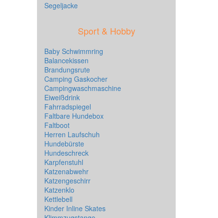
Segeljacke
Sport & Hobby
Baby Schwimmring
Balancekissen
Brandungsrute
Camping Gaskocher
Campingwaschmaschine
Eiweißdrink
Fahrradspiegel
Faltbare Hundebox
Faltboot
Herren Laufschuh
Hundebürste
Hundeschreck
Karpfenstuhl
Katzenabwehr
Katzengeschirr
Katzenklo
Kettlebell
Kinder Inline Skates
Klimmzugstange