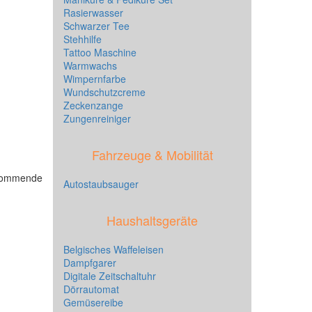
Rasierwasser
Schwarzer Tee
Stehhilfe
Tattoo Maschine
Warmwachs
Wimpernfarbe
Wundschutzcreme
Zeckenzange
Zungenreiniger
Fahrzeuge & Mobilität
hkommende
Autostaubsauger
Haushaltsgeräte
Belgisches Waffeleisen
Dampfgarer
Digitale Zeitschaltuhr
Dörrautomat
Gemüsereibe