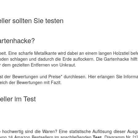
ler sollten Sie testen
artenhacke?
eit. Eine scharfe Metallkante wird dabei an einem langen Holzstiel befe
oden schlagen und dadurch die Erde auflockern. Die Gartenhacke hil
dem gezielten Entfernen von Unkraut.
t der Bewertungen und Preise* durchlesen. Hier erlangen Sie Inform
eich der Bewertungen mit Fazit.
ller im Test
hochwertig sind die Waren? Eine statistische Auflösung dieser Ausg
g von 16 Amazon Bestsellern im anschließenden
Test
. Diagramm Nr. [1]