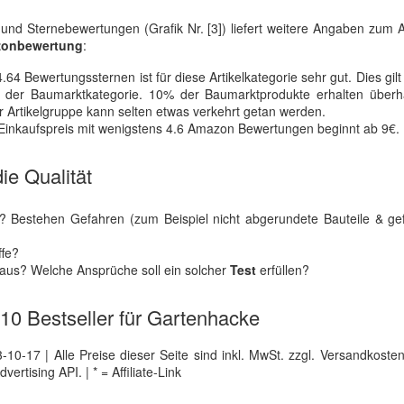
nd Sternebewertungen (Grafik Nr. [3]) liefert weitere Angaben zum A
zonbewertung
:
64 Bewertungssternen ist für diese Artikelkategorie sehr gut. Dies gilt
der Baumarktkategorie. 10% der Baumarktprodukte erhalten überh
 Artikelgruppe kann selten etwas verkehrt getan werden.
e Einkaufspreis mit wenigstens 4.6 Amazon Bewertungen beginnt ab 9€.
ie Qualität
Bestehen Gefahren (zum Beispiel nicht abgerundete Bauteile & gef
ffe?
g aus? Welche Ansprüche soll ein solcher
Test
erfüllen?
e 10 Bestseller für Gartenhacke
0-17 | Alle Preise dieser Seite sind inkl. MwSt. zzgl. Versandkosten |
tising API. | * = Affiliate-Link