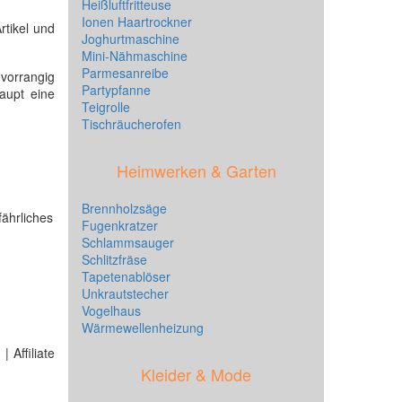
Heißluftfritteuse
Ionen Haartrockner
rtikel und
Joghurtmaschine
Mini-Nähmaschine
Parmesanreibe
 vorrangig
Partypfanne
aupt eine
Teigrolle
Tischräucherofen
Heimwerken & Garten
Brennholzsäge
ährliches
Fugenkratzer
Schlammsauger
Schlitzfräse
Tapetenablöser
Unkrautstecher
Vogelhaus
Wärmewellenheizung
 Affiliate
Kleider & Mode