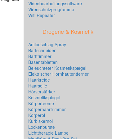
Videobearbeitungssoftware
Virenschutzprogramme
Wifi Repeater
Drogerie & Kosmetik
Antibeschlag Spray
Bartschneider
Barttrimmer
Basentabletten
Beleuchteter Kosmetikspiegel
Elektrischer Hornhautentferner
Haarkreide
Haarseife
Hörverstärker
Kosmetikspiegel
Körpercreme
Körperhaartrimmer
Körperöl
Kürbiskernöl
Lockenbürste
Lichttherapie Lampe
Maniküre & Pediküre Set