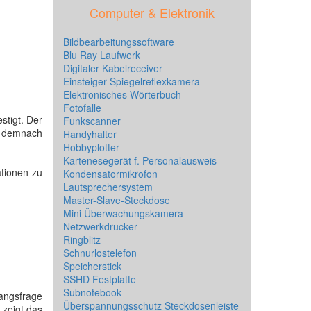
Computer & Elektronik
Bildbearbeitungssoftware
Blu Ray Laufwerk
Digitaler Kabelreceiver
Einsteiger Spiegelreflexkamera
Elektronisches Wörterbuch
Fotofalle
stigt. Der
Funkscanner
ft demnach
Handyhalter
Hobbyplotter
Kartenesegerät f. Personalausweis
ationen zu
Kondensatormikrofon
Lautsprechersystem
Master-Slave-Steckdose
Mini Überwachungskamera
Netzwerkdrucker
Ringblitz
Schnurlostelefon
Speicherstick
SSHD Festplatte
Subnotebook
angsfrage
Überspannungsschutz Steckdosenleiste
 zeigt das