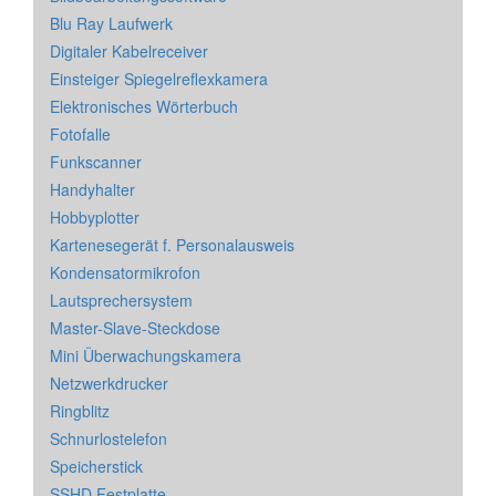
Blu Ray Laufwerk
Digitaler Kabelreceiver
Einsteiger Spiegelreflexkamera
Elektronisches Wörterbuch
Fotofalle
Funkscanner
Handyhalter
Hobbyplotter
Kartenesegerät f. Personalausweis
Kondensatormikrofon
Lautsprechersystem
Master-Slave-Steckdose
Mini Überwachungskamera
Netzwerkdrucker
Ringblitz
Schnurlostelefon
Speicherstick
SSHD Festplatte