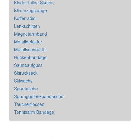
Kinder Inline Skates
Klimmzugstange
Kofferradio
Lenkschlitten
Magnetarmband
Metalldetektor
Metallsuchgerät
Rückenbandage
Saunaaufguss
Skirucksack
Skiwachs
Sporttasche
Sprunggelenkbandasche
Taucherflossen
Tennisarm Bandage
Impressum
&
Datenschutz
| * = Affiliate Link