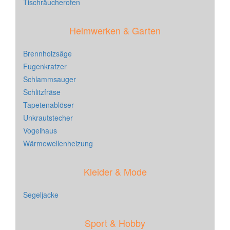
Tischräucherofen
Heimwerken & Garten
Brennholzsäge
Fugenkratzer
Schlammsauger
Schlitzfräse
Tapetenablöser
Unkrautstecher
Vogelhaus
Wärmewellenheizung
Kleider & Mode
Segeljacke
Sport & Hobby