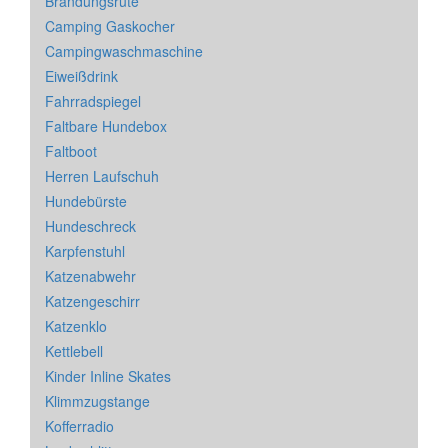
Brandungsrute
Camping Gaskocher
Campingwaschmaschine
Eiweißdrink
Fahrradspiegel
Faltbare Hundebox
Faltboot
Herren Laufschuh
Hundebürste
Hundeschreck
Karpfenstuhl
Katzenabwehr
Katzengeschirr
Katzenklo
Kettlebell
Kinder Inline Skates
Klimmzugstange
Kofferradio