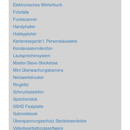
Elektronisches Wörterbuch
Fotofalle
Funkscanner
Handyhalter
Hobbyplotter
Kartenesegerät f. Personalausweis
Kondensatormikrofon
Lautsprechersystem
Master-Slave-Steckdose
Mini Überwachungskamera
Netzwerkdrucker
Ringblitz
Schnurlostelefon
Speicherstick
SSHD Festplatte
Subnotebook
Überspannungsschutz Steckdosenleiste
Videobearbeitungssoftware