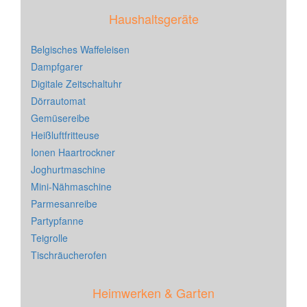
Haushaltsgeräte
Belgisches Waffeleisen
Dampfgarer
Digitale Zeitschaltuhr
Dörrautomat
Gemüsereibe
Heißluftfritteuse
Ionen Haartrockner
Joghurtmaschine
Mini-Nähmaschine
Parmesanreibe
Partypfanne
Teigrolle
Tischräucherofen
Heimwerken & Garten