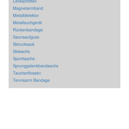
Lenkschlitten
Magnetarmband
Metalldetektor
Metallsuchgerät
Rückenbandage
Saunaaufguss
Skirucksack
Skiwachs
Sporttasche
Sprunggelenkbandasche
Taucherflossen
Tennisarm Bandage
Impressum
&
Datenschutz
| * = Affiliate Link