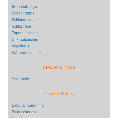
Brennholzsäge
Fugenkratzer
Schlammsauger
Schlitzfräse
Tapetenablöser
Unkrautstecher
Vogelhaus
Wärmewellenheizung
Kleider & Mode
Segeljacke
Sport & Hobby
Baby Schwimmring
Balancekissen