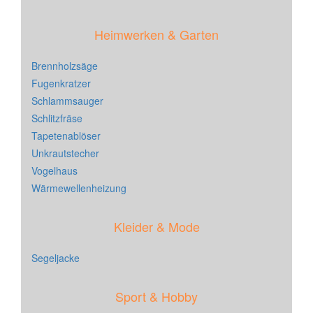
Heimwerken & Garten
Brennholzsäge
Fugenkratzer
Schlammsauger
Schlitzfräse
Tapetenablöser
Unkrautstecher
Vogelhaus
Wärmewellenheizung
Kleider & Mode
Segeljacke
Sport & Hobby