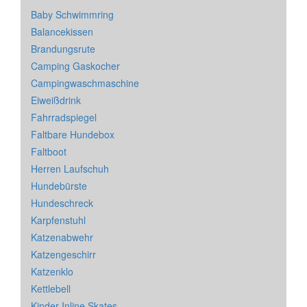
Baby Schwimmring
Balancekissen
Brandungsrute
Camping Gaskocher
Campingwaschmaschine
Eiweißdrink
Fahrradspiegel
Faltbare Hundebox
Faltboot
Herren Laufschuh
Hundebürste
Hundeschreck
Karpfenstuhl
Katzenabwehr
Katzengeschirr
Katzenklo
Kettlebell
Kinder Inline Skates