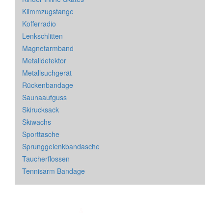
Klimmzugstange
Kofferradio
Lenkschlitten
Magnetarmband
Metalldetektor
Metallsuchgerät
Rückenbandage
Saunaaufguss
Skirucksack
Skiwachs
Sporttasche
Sprunggelenkbandasche
Taucherflossen
Tennisarm Bandage
Impressum
&
Datenschutz
| * = Affiliate Link