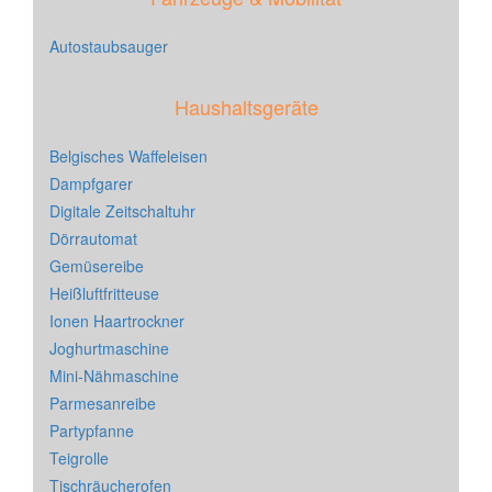
Autostaubsauger
Haushaltsgeräte
Belgisches Waffeleisen
Dampfgarer
Digitale Zeitschaltuhr
Dörrautomat
Gemüsereibe
Heißluftfritteuse
Ionen Haartrockner
Joghurtmaschine
Mini-Nähmaschine
Parmesanreibe
Partypfanne
Teigrolle
Tischräucherofen