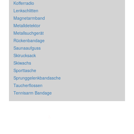
Kofferradio
Lenkschlitten
Magnetarmband
Metalldetektor
Metallsuchgerät
Rückenbandage
Saunaaufguss
Skirucksack
Skiwachs
Sporttasche
Sprunggelenkbandasche
Taucherflossen
Tennisarm Bandage
Impressum
&
Datenschutz
| * = Affiliate Link