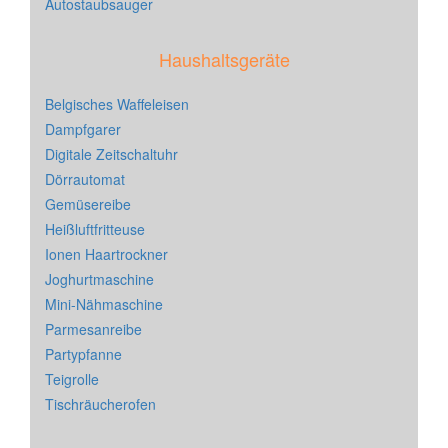
Autostaubsauger
Haushaltsgeräte
Belgisches Waffeleisen
Dampfgarer
Digitale Zeitschaltuhr
Dörrautomat
Gemüsereibe
Heißluftfritteuse
Ionen Haartrockner
Joghurtmaschine
Mini-Nähmaschine
Parmesanreibe
Partypfanne
Teigrolle
Tischräucherofen