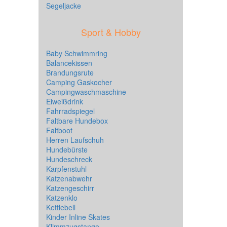
Segeljacke
Sport & Hobby
Baby Schwimmring
Balancekissen
Brandungsrute
Camping Gaskocher
Campingwaschmaschine
Eiweißdrink
Fahrradspiegel
Faltbare Hundebox
Faltboot
Herren Laufschuh
Hundebürste
Hundeschreck
Karpfenstuhl
Katzenabwehr
Katzengeschirr
Katzenklo
Kettlebell
Kinder Inline Skates
Klimmzugstange