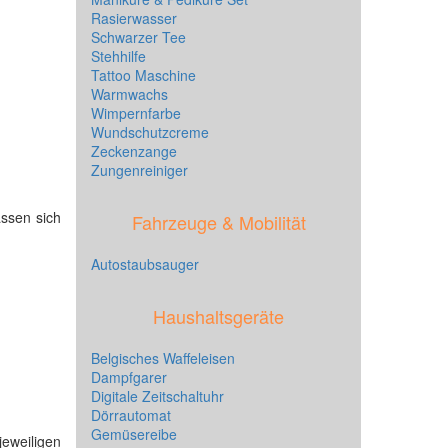
Rasierwasser
Schwarzer Tee
Stehhilfe
Tattoo Maschine
Warmwachs
Wimpernfarbe
Wundschutzcreme
Zeckenzange
Zungenreiniger
assen sich
Fahrzeuge & Mobilität
Autostaubsauger
Haushaltsgeräte
Belgisches Waffeleisen
Dampfgarer
Digitale Zeitschaltuhr
Dörrautomat
Gemüsereibe
eweiligen