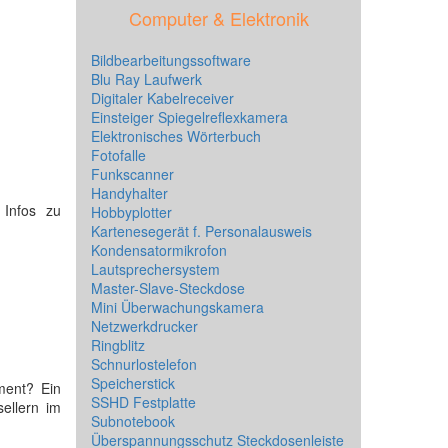
Computer & Elektronik
Bildbearbeitungssoftware
Blu Ray Laufwerk
Digitaler Kabelreceiver
Einsteiger Spiegelreflexkamera
Elektronisches Wörterbuch
Fotofalle
Funkscanner
Handyhalter
 Infos zu
Hobbyplotter
Kartenesegerät f. Personalausweis
Kondensatormikrofon
Lautsprechersystem
Master-Slave-Steckdose
Mini Überwachungskamera
Netzwerkdrucker
Ringblitz
Schnurlostelefon
Speicherstick
ment? Ein
SSHD Festplatte
ellern im
Subnotebook
Überspannungsschutz Steckdosenleiste