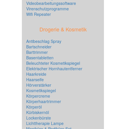
Videobearbeitungssoftware
Virenschutzprogramme
Wifi Repeater
Drogerie & Kosmetik
Antibeschlag Spray
Bartschneider
Barttrimmer
Basentabletten
Beleuchteter Kosmetikspiegel
Elektrischer Hornhautentferner
Haarkreide
Haarseife
Hörverstärker
Kosmetikspiegel
Körpercreme
Körperhaartrimmer
Körperöl
Kürbiskernöl
Lockenbürste
Lichttherapie Lampe
Maniküre & Pediküre Set