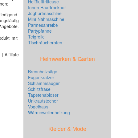
Heißluftfritteuse
nen:
Ionen Haartrockner
Joghurtmaschine
riedigend.
Mini-Nähmaschine
ngsläufig
Parmesanreibe
 Angebote.
Partypfanne
Teigrolle
dukt mit
Tischräucherofen
 Affiliate
Heimwerken & Garten
Brennholzsäge
Fugenkratzer
Schlammsauger
Schlitzfräse
Tapetenablöser
Unkrautstecher
Vogelhaus
Wärmewellenheizung
Kleider & Mode