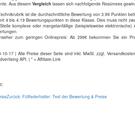
ente. Aus diesem
Vergleich
lassen sich nachfolgende Resümees gewin
echnikrubrik ist die durchschnittliche Bewertung von 3.99 Punkten bef
 4 bis 4.19 Bewertungspunkten in diese Klasse. Dies muss nicht zwa
 Stelle komplexe oder mangelanfällige (beispielsweise elektronische)
ertungen.
nseher zum geringen Onlinepreis: Ab 299€ bekommen Sie ein Pro
0-17 | Alle Preise dieser Seite sind inkl. MwSt. zzgl. Versandkosten |
tising API. | * = Affiliate-Link
n:
eise
Zurück:
Füllfederhalter: Test der Bewertung & Preise