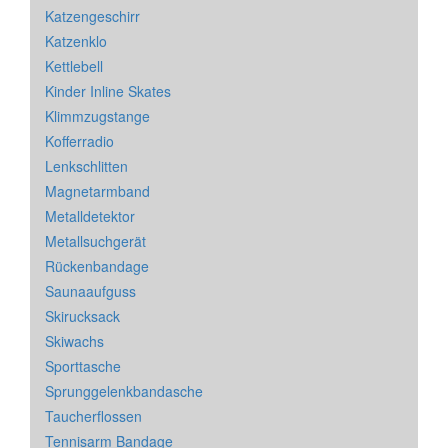
Katzengeschirr
Katzenklo
Kettlebell
Kinder Inline Skates
Klimmzugstange
Kofferradio
Lenkschlitten
Magnetarmband
Metalldetektor
Metallsuchgerät
Rückenbandage
Saunaaufguss
Skirucksack
Skiwachs
Sporttasche
Sprunggelenkbandasche
Taucherflossen
Tennisarm Bandage