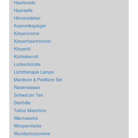
Haarkreide
Haarseife
Hörverstärker
Kosmetikspiegel
Körpercreme
Körperhaartrimmer
Körperöl
Kürbiskernöl
Lockenbürste
Lichttherapie Lampe
Maniküre & Pediküre Set
Rasierwasser
Schwarzer Tee
Stehhilfe
Tattoo Maschine
Warmwachs
Wimpernfarbe
Wundschutzcreme