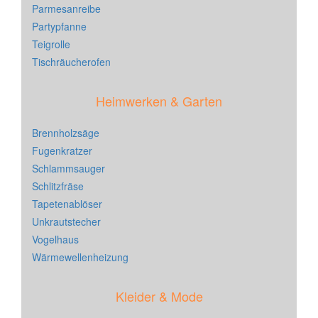
Parmesanreibe
Partypfanne
Teigrolle
Tischräucherofen
Heimwerken & Garten
Brennholzsäge
Fugenkratzer
Schlammsauger
Schlitzfräse
Tapetenablöser
Unkrautstecher
Vogelhaus
Wärmewellenheizung
Kleider & Mode