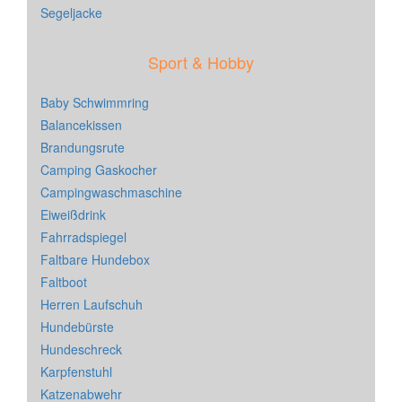
Segeljacke
Sport & Hobby
Baby Schwimmring
Balancekissen
Brandungsrute
Camping Gaskocher
Campingwaschmaschine
Eiweißdrink
Fahrradspiegel
Faltbare Hundebox
Faltboot
Herren Laufschuh
Hundebürste
Hundeschreck
Karpfenstuhl
Katzenabwehr