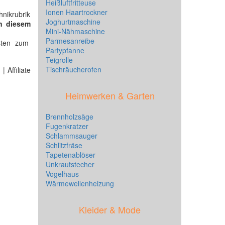
Heißluftfritteuse
Ionen Haartrockner
nikrubrik
Joghurtmaschine
in diesem
Mini-Nähmaschine
Parmesanreibe
sten zum
Partypfanne
Teigrolle
Tischräucherofen
 Affiliate
Heimwerken & Garten
Brennholzsäge
Fugenkratzer
Schlammsauger
Schlitzfräse
Tapetenablöser
Unkrautstecher
Vogelhaus
Wärmewellenheizung
Kleider & Mode