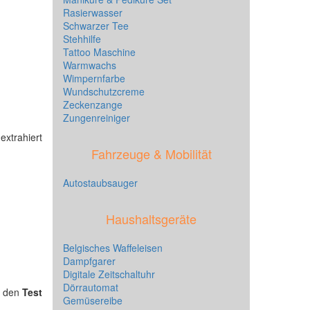
Rasierwasser
Schwarzer Tee
Stehhilfe
Tattoo Maschine
Warmwachs
Wimpernfarbe
Wundschutzcreme
Zeckenzange
Zungenreiniger
xtrahiert
Fahrzeuge & Mobilität
Autostaubsauger
Haushaltsgeräte
Belgisches Waffeleisen
Dampfgarer
Digitale Zeitschaltuhr
Dörrautomat
r den
Test
Gemüsereibe