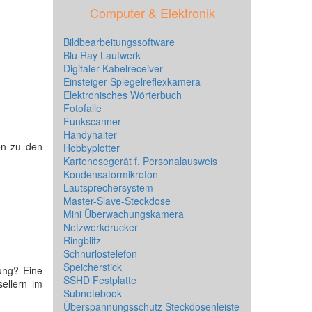
Computer & Elektronik
Bildbearbeitungssoftware
Blu Ray Laufwerk
Digitaler Kabelreceiver
Einsteiger Spiegelreflexkamera
Elektronisches Wörterbuch
Fotofalle
Funkscanner
Handyhalter
en zu den
Hobbyplotter
Kartenesegerät f. Personalausweis
Kondensatormikrofon
Lautsprechersystem
Master-Slave-Steckdose
Mini Überwachungskamera
Netzwerkdrucker
Ringblitz
Schnurlostelefon
Speicherstick
ung? Eine
SSHD Festplatte
ellern im
Subnotebook
Überspannungsschutz Steckdosenleiste