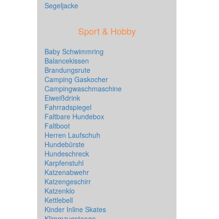
Segeljacke
Sport & Hobby
Baby Schwimmring
Balancekissen
Brandungsrute
Camping Gaskocher
Campingwaschmaschine
Eiweißdrink
Fahrradspiegel
Faltbare Hundebox
Faltboot
Herren Laufschuh
Hundebürste
Hundeschreck
Karpfenstuhl
Katzenabwehr
Katzengeschirr
Katzenklo
Kettlebell
Kinder Inline Skates
Klimmzugstange