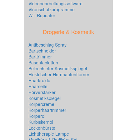
Videobearbeitungssoftware
Virenschutzprogramme
Wifi Repeater
Drogerie & Kosmetik
Antibeschlag Spray
Bartschneider
Barttrimmer
Basentabletten
Beleuchteter Kosmetikspiegel
Elektrischer Hornhautentferner
Haarkreide
Haarseife
Hörverstärker
Kosmetikspiegel
Körpercreme
Körperhaartrimmer
Körperöl
Kürbiskernöl
Lockenbürste
Lichttherapie Lampe
Maniküre & Pediküre Set