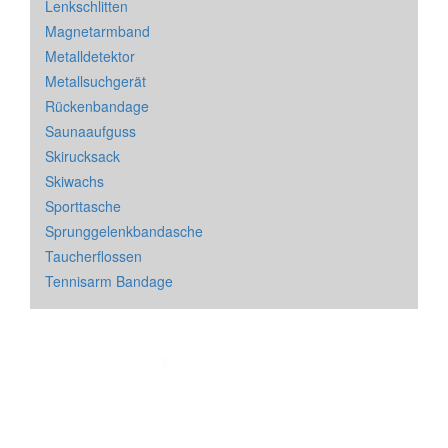
Lenkschlitten
Magnetarmband
Metalldetektor
Metallsuchgerät
Rückenbandage
Saunaaufguss
Skirucksack
Skiwachs
Sporttasche
Sprunggelenkbandasche
Taucherflossen
Tennisarm Bandage
Impressum
&
Datenschutz
| * = Affiliate Link