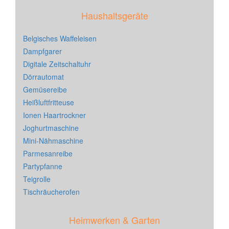
Haushaltsgeräte
Belgisches Waffeleisen
Dampfgarer
Digitale Zeitschaltuhr
Dörrautomat
Gemüsereibe
Heißluftfritteuse
Ionen Haartrockner
Joghurtmaschine
Mini-Nähmaschine
Parmesanreibe
Partypfanne
Teigrolle
Tischräucherofen
Heimwerken & Garten