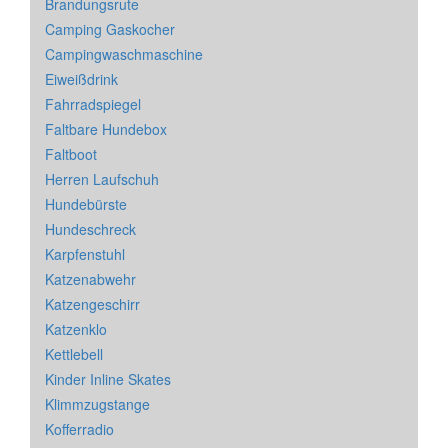
Brandungsrute
Camping Gaskocher
Campingwaschmaschine
Eiweißdrink
Fahrradspiegel
Faltbare Hundebox
Faltboot
Herren Laufschuh
Hundebürste
Hundeschreck
Karpfenstuhl
Katzenabwehr
Katzengeschirr
Katzenklo
Kettlebell
Kinder Inline Skates
Klimmzugstange
Kofferradio