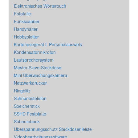
Elektronisches Wörterbuch
Fotofalle
Funkscanner
Handyhalter
Hobbyplotter
Kartenesegerät f. Personalausweis
Kondensatormikrofon
Lautsprechersystem
Master-Slave-Steckdose
Mini Überwachungskamera
Netzwerkdrucker
Ringblitz
Schnurlostelefon
Speicherstick
SSHD Festplatte
Subnotebook
Überspannungsschutz Steckdosenleiste
Videobearbeitungssoftware