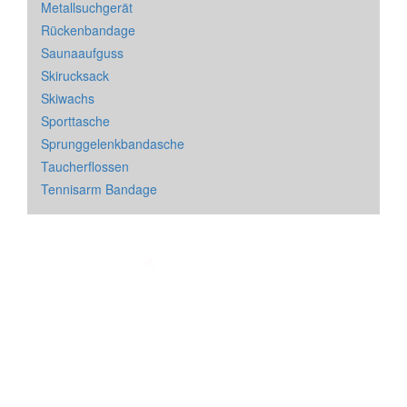
Metallsuchgerät
Rückenbandage
Saunaaufguss
Skirucksack
Skiwachs
Sporttasche
Sprunggelenkbandasche
Taucherflossen
Tennisarm Bandage
Impressum
&
Datenschutz
| * = Affiliate Link