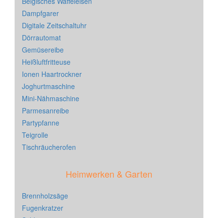
Belgisches Waffeleisen
Dampfgarer
Digitale Zeitschaltuhr
Dörrautomat
Gemüsereibe
Heißluftfritteuse
Ionen Haartrockner
Joghurtmaschine
Mini-Nähmaschine
Parmesanreibe
Partypfanne
Teigrolle
Tischräucherofen
Heimwerken & Garten
Brennholzsäge
Fugenkratzer