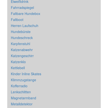
Eiweißdrink
Fahrradspiegel
Faltbare Hundebox
Faltboot
Herren Laufschuh
Hundebürste
Hundeschreck
Karpfenstuhl
Katzenabwehr
Katzengeschirr
Katzenklo
Kettlebell
Kinder Inline Skates
Klimmzugstange
Kofferradio
Lenkschlitten
Magnetarmband
Metalldetektor