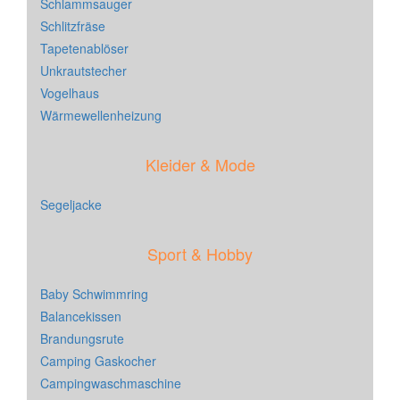
Schlammsauger
Schlitzfräse
Tapetenablöser
Unkrautstecher
Vogelhaus
Wärmewellenheizung
Kleider & Mode
Segeljacke
Sport & Hobby
Baby Schwimmring
Balancekissen
Brandungsrute
Camping Gaskocher
Campingwaschmaschine