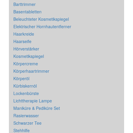
Barttrimmer
Basentabletten
Beleuchteter Kosmetikspiegel
Elektrischer Hornhautentferner
Haarkreide
Haarseife
Hörverstärker
Kosmetikspiegel
Körpercreme
Körperhaartrimmer
Körperöl
Kürbiskernöl
Lockenbürste
Lichttherapie Lampe
Maniküre & Pediküre Set
Rasierwasser
Schwarzer Tee
Stehhilfe