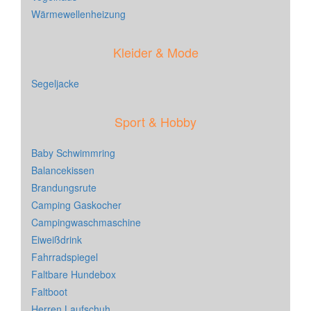
Wärmewellenheizung
Kleider & Mode
Segeljacke
Sport & Hobby
Baby Schwimmring
Balancekissen
Brandungsrute
Camping Gaskocher
Campingwaschmaschine
Eiweißdrink
Fahrradspiegel
Faltbare Hundebox
Faltboot
Herren Laufschuh