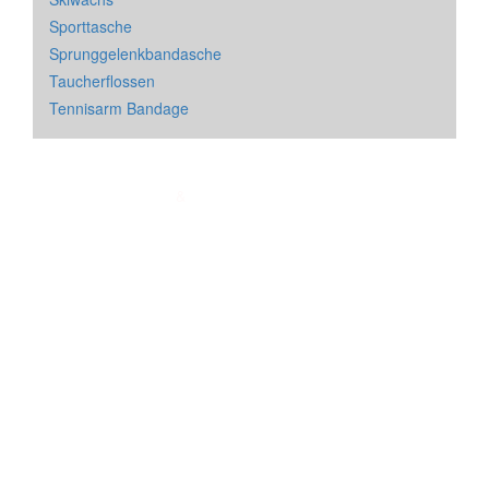
Sporttasche
Sprunggelenkbandasche
Taucherflossen
Tennisarm Bandage
Impressum
&
Datenschutz
| * = Affiliate Link