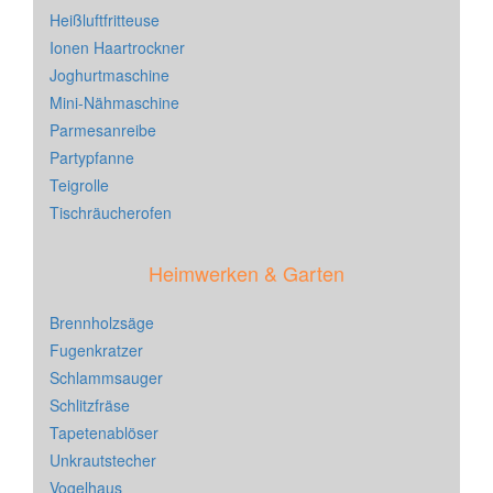
Heißluftfritteuse
Ionen Haartrockner
Joghurtmaschine
Mini-Nähmaschine
Parmesanreibe
Partypfanne
Teigrolle
Tischräucherofen
Heimwerken & Garten
Brennholzsäge
Fugenkratzer
Schlammsauger
Schlitzfräse
Tapetenablöser
Unkrautstecher
Vogelhaus