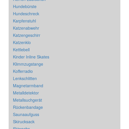
Hundebürste
Hundeschreck
Karpfenstuhl
Katzenabwehr
Katzengeschirr
Katzenklo
Kettlebell
Kinder Inline Skates
Klimmzugstange
Kofferradio
Lenkschlitten
Magnetarmband
Metalldetektor
Metallsuchgerät
Rückenbandage
Saunaaufguss
Skirucksack
Skiwachs