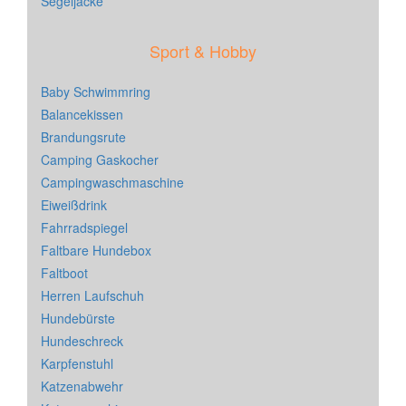
Segeljacke
Sport & Hobby
Baby Schwimmring
Balancekissen
Brandungsrute
Camping Gaskocher
Campingwaschmaschine
Eiweißdrink
Fahrradspiegel
Faltbare Hundebox
Faltboot
Herren Laufschuh
Hundebürste
Hundeschreck
Karpfenstuhl
Katzenabwehr