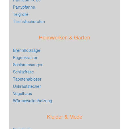
Partypfanne
Teigrolle
Tischräucherofen
Heimwerken & Garten
Brennholzsäge
Fugenkratzer
Schlammsauger
Schlitzfräse
Tapetenablöser
Unkrautstecher
Vogelhaus
Wärmewellenheizung
Kleider & Mode