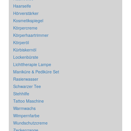
Haarseife
Hörverstärker
Kosmetikspiegel
Körpercreme
Körperhaartrimmer
Körperöl
Kürbiskernöl
Lockenbürste
Lichttherapie Lampe
Maniküre & Pediküre Set
Rasierwasser
Schwarzer Tee
Stehhilfe
Tattoo Maschine
Warmwachs
Wimpernfarbe
Wundschutzcreme
Zeckenzange