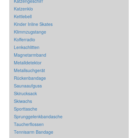
Katzengeschirr
Katzenklo
Kettlebell
Kinder Inline Skates
Klimmzugstange
Kofferradio
Lenkschlitten
Magnetarmband
Metalldetektor
Metallsuchgerät
Rückenbandage
Saunaaufguss
Skirucksack
Skiwachs
Sporttasche
Sprunggelenkbandasche
Taucherflossen
Tennisarm Bandage