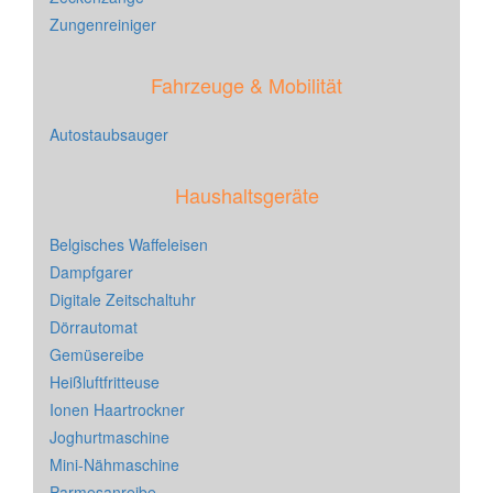
Zungenreiniger
Fahrzeuge & Mobilität
Autostaubsauger
Haushaltsgeräte
Belgisches Waffeleisen
Dampfgarer
Digitale Zeitschaltuhr
Dörrautomat
Gemüsereibe
Heißluftfritteuse
Ionen Haartrockner
Joghurtmaschine
Mini-Nähmaschine
Parmesanreibe