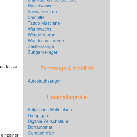
Rasierwasser
Schwarzer Tee
Stehhilfe
Tattoo Maschine
Warmwachs
Wimpernfarbe
Wundschutzcreme
Zeckenzange
Zungenreiniger
aus lassen
Fahrzeuge & Mobilität
Autostaubsauger
Haushaltsgeräte
Belgisches Waffeleisen
Dampfgarer
Digitale Zeitschaltuhr
Dörrautomat
Gemüsereibe
einzelner