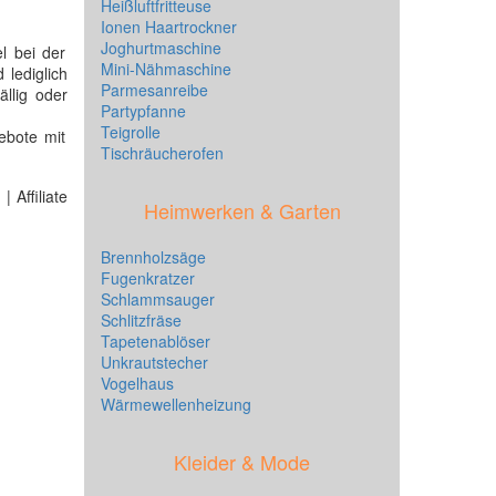
Heißluftfritteuse
Ionen Haartrockner
Joghurtmaschine
l bei der
Mini-Nähmaschine
 lediglich
Parmesanreibe
llig oder
Partypfanne
Teigrolle
ebote mit
Tischräucherofen
 Affiliate
Heimwerken & Garten
Brennholzsäge
Fugenkratzer
Schlammsauger
Schlitzfräse
Tapetenablöser
Unkrautstecher
Vogelhaus
Wärmewellenheizung
Kleider & Mode