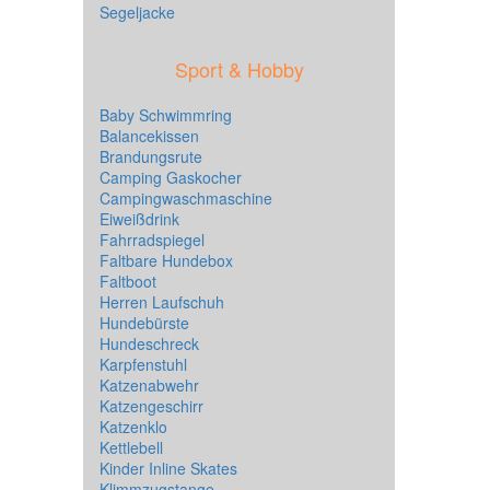
Segeljacke
Sport & Hobby
Baby Schwimmring
Balancekissen
Brandungsrute
Camping Gaskocher
Campingwaschmaschine
Eiweißdrink
Fahrradspiegel
Faltbare Hundebox
Faltboot
Herren Laufschuh
Hundebürste
Hundeschreck
Karpfenstuhl
Katzenabwehr
Katzengeschirr
Katzenklo
Kettlebell
Kinder Inline Skates
Klimmzugstange