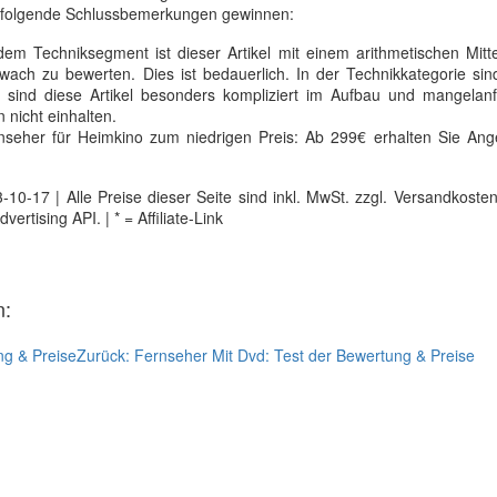
 folgende Schlussbemerkungen gewinnen:
em Techniksegment ist dieser Artikel mit einem arithmetischen Mitte
ch zu bewerten. Dies ist bedauerlich. In der Technikkategorie sind
 sind diese Artikel besonders kompliziert im Aufbau und mangelanfä
nicht einhalten.
eher für Heimkino zum niedrigen Preis: Ab 299€ erhalten Sie Ang
0-17 | Alle Preise dieser Seite sind inkl. MwSt. zzgl. Versandkosten |
tising API. | * = Affiliate-Link
n:
ng & Preise
Zurück:
Fernseher Mit Dvd: Test der Bewertung & Preise