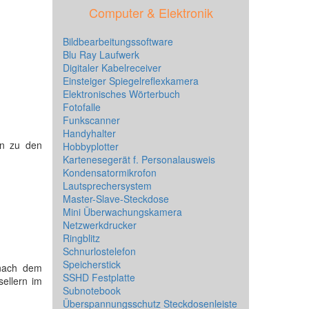
Computer & Elektronik
Bildbearbeitungssoftware
Blu Ray Laufwerk
Digitaler Kabelreceiver
Einsteiger Spiegelreflexkamera
Elektronisches Wörterbuch
Fotofalle
Funkscanner
Handyhalter
en zu den
Hobbyplotter
Kartenesegerät f. Personalausweis
Kondensatormikrofon
Lautsprechersystem
Master-Slave-Steckdose
Mini Überwachungskamera
Netzwerkdrucker
Ringblitz
Schnurlostelefon
Speicherstick
 nach dem
SSHD Festplatte
sellern im
Subnotebook
Überspannungsschutz Steckdosenleiste