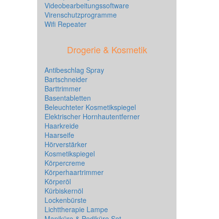
Videobearbeitungssoftware
Virenschutzprogramme
Wifi Repeater
Drogerie & Kosmetik
Antibeschlag Spray
Bartschneider
Barttrimmer
Basentabletten
Beleuchteter Kosmetikspiegel
Elektrischer Hornhautentferner
Haarkreide
Haarseife
Hörverstärker
Kosmetikspiegel
Körpercreme
Körperhaartrimmer
Körperöl
Kürbiskernöl
Lockenbürste
Lichttherapie Lampe
Maniküre & Pediküre Set