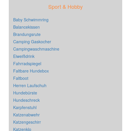
Sport & Hobby
Baby Schwimmring
Balancekissen
Brandungsrute
Camping Gaskocher
Campingwaschmaschine
Eiweißdrink
Fahrradspiegel
Faltbare Hundebox
Faltboot
Herren Laufschuh
Hundebürste
Hundeschreck
Karpfenstuhl
Katzenabwehr
Katzengeschirr
Katzenklo