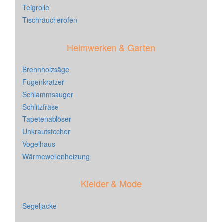
Teigrolle
Tischräucherofen
Heimwerken & Garten
Brennholzsäge
Fugenkratzer
Schlammsauger
Schlitzfräse
Tapetenablöser
Unkrautstecher
Vogelhaus
Wärmewellenheizung
Kleider & Mode
Segeljacke