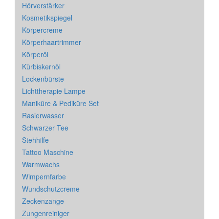
Hörverstärker
Kosmetikspiegel
Körpercreme
Körperhaartrimmer
Körperöl
Kürbiskernöl
Lockenbürste
Lichttherapie Lampe
Maniküre & Pediküre Set
Rasierwasser
Schwarzer Tee
Stehhilfe
Tattoo Maschine
Warmwachs
Wimpernfarbe
Wundschutzcreme
Zeckenzange
Zungenreiniger