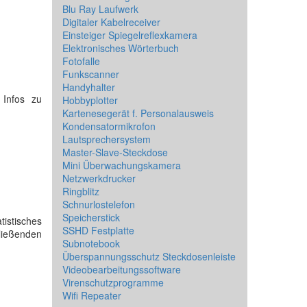
Blu Ray Laufwerk
Digitaler Kabelreceiver
Einsteiger Spiegelreflexkamera
Elektronisches Wörterbuch
Fotofalle
Funkscanner
Handyhalter
 Infos zu
Hobbyplotter
Kartenesegerät f. Personalausweis
Kondensatormikrofon
Lautsprechersystem
Master-Slave-Steckdose
Mini Überwachungskamera
Netzwerkdrucker
Ringblitz
Schnurlostelefon
Speicherstick
tistisches
SSHD Festplatte
ließenden
Subnotebook
Überspannungsschutz Steckdosenleiste
Videobearbeitungssoftware
Virenschutzprogramme
Wifi Repeater