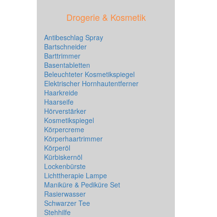
Drogerie & Kosmetik
Antibeschlag Spray
Bartschneider
Barttrimmer
Basentabletten
Beleuchteter Kosmetikspiegel
Elektrischer Hornhautentferner
Haarkreide
Haarseife
Hörverstärker
Kosmetikspiegel
Körpercreme
Körperhaartrimmer
Körperöl
Kürbiskernöl
Lockenbürste
Lichttherapie Lampe
Maniküre & Pediküre Set
Rasierwasser
Schwarzer Tee
Stehhilfe