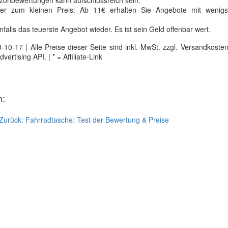
mazonbewertungen kann aufschlussreich sein.
er zum kleinen Preis: Ab 11€ erhalten Sie Angebote mit wenigs
falls das teuerste Angebot wieder. Es ist sein Geld offenbar wert.
0-17 | Alle Preise dieser Seite sind inkl. MwSt. zzgl. Versandkosten |
tising API. | * = Affiliate-Link
n:
Zurück:
Fahrradtasche: Test der Bewertung & Preise