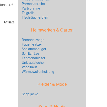
Parmesanreibe
tens 4.6
Partypfanne
Teigrolle
Tischräucherofen
 Affiliate
Heimwerken & Garten
Brennholzsäge
Fugenkratzer
Schlammsauger
Schlitzfräse
Tapetenablöser
Unkrautstecher
Vogelhaus
Wärmewellenheizung
Kleider & Mode
Segeljacke
Sport & Hobby