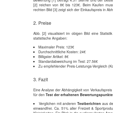
Bewertung [1] beträgt 4.31 Sterne und der beste 
[2] reichen von 8€ bis 123€. Beim Kaufen muss 
rechten Bild [3] zeigt sich der Einkaufspreis in
2. Preise
Abb. [2] visualisiert im obigen Bild eine Statist
statistische Angaben:
Maximaler Preis: 123€
Durchschnittliche Kosten: 24€
Billigster Artikel: 8€
Standardabweichung im Test: 27.56€
Zu empfehlender Preis-Leistungs-Vergleich (K
3. Fazit
Eine Analyse der Abhängigkeit von Verkaufsprei
für den
Test der erhaltenen Bewertungspunkte
Verglichen mit anderen
Testberichten
aus dem
einwandfrei. Ca. 51% aller Freizeit & Sportprod