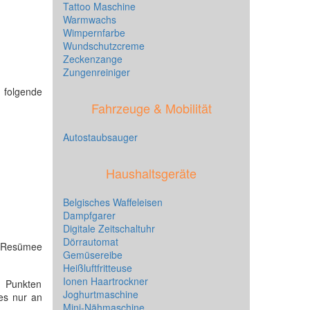
Tattoo Maschine
Warmwachs
Wimpernfarbe
Wundschutzcreme
Zeckenzange
Zungenreiniger
t folgende
Fahrzeuge & Mobilität
Autostaubsauger
Haushaltsgeräte
Belgisches Waffeleisen
Dampfgarer
Digitale Zeitschaltuhr
Dörrautomat
m Resümee
Gemüsereibe
Heißluftfritteuse
Ionen Haartrockner
31 Punkten
Joghurtmaschine
 es nur an
Mini-Nähmaschine