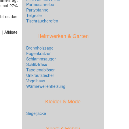
nterfragt
Parmesanreibe
inmal 27%
Partypfanne
Teigrolle
bt es das
Tischräucherofen
 Affiliate
Heimwerken & Garten
Brennholzsäge
Fugenkratzer
Schlammsauger
Schlitzfräse
Tapetenablöser
Unkrautstecher
Vogelhaus
Wärmewellenheizung
Kleider & Mode
Segeljacke
Sport & Hobby