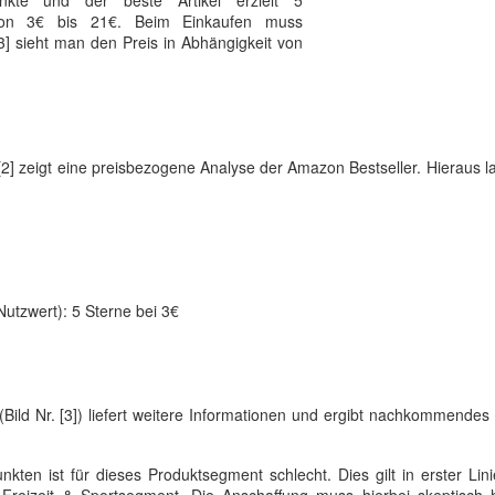
unkte und der beste Artikel erzielt 5
 von 3€ bis 21€. Beim Einkaufen muss
 [3] sieht man den Preis in Abhängigkeit von
 [2] zeigt eine preisbezogene Analyse der Amazon Bestseller. Hieraus l
Nutzwert): 5 Sterne bei 3€
Bild Nr. [3]) liefert weitere Informationen und ergibt nachkommend
ten ist für dieses Produktsegment schlecht. Dies gilt in erster Lini