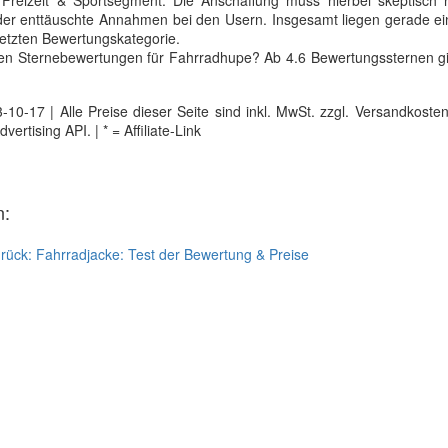
eizeit & Sportsegment. Die Anschaffung muss hierbei skeptisch hi
oder enttäuschte Annahmen bei den Usern. Insgesamt liegen gerade e
letzten Bewertungskategorie.
sten Sternebewertungen für Fahrradhupe? Ab 4.6 Bewertungssternen gi
0-17 | Alle Preise dieser Seite sind inkl. MwSt. zzgl. Versandkosten |
tising API. | * = Affiliate-Link
n:
rück:
Fahrradjacke: Test der Bewertung & Preise