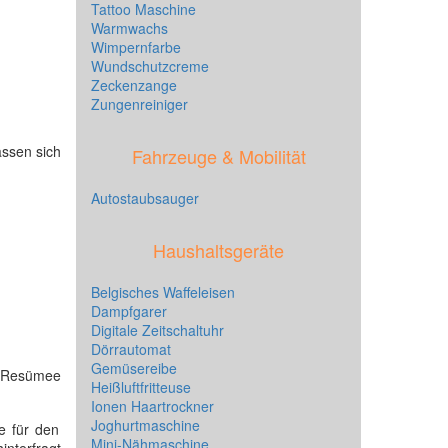
Tattoo Maschine
Warmwachs
Wimpernfarbe
Wundschutzcreme
Zeckenzange
Zungenreiniger
assen sich
Fahrzeuge & Mobilität
Autostaubsauger
Haushaltsgeräte
Belgisches Waffeleisen
Dampfgarer
Digitale Zeitschaltuhr
Dörrautomat
Gemüsereibe
es Resümee
Heißluftfritteuse
Ionen Haartrockner
Joghurtmaschine
e für den
Mini-Nähmaschine