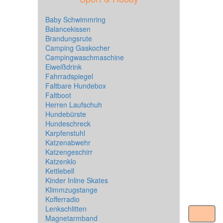
Baby Schwimmring
Balancekissen
Brandungsrute
Camping Gaskocher
Campingwaschmaschine
Eiweißdrink
Fahrradspiegel
Faltbare Hundebox
Faltboot
Herren Laufschuh
Hundebürste
Hundeschreck
Karpfenstuhl
Katzenabwehr
Katzengeschirr
Katzenklo
Kettlebell
Kinder Inline Skates
Klimmzugstange
Kofferradio
Lenkschlitten
Magnetarmband