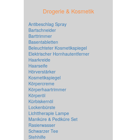
Drogerie & Kosmetik
Antibeschlag Spray
Bartschneider
Barttrimmer
Basentabletten
Beleuchteter Kosmetikspiegel
Elektrischer Hornhautentferner
Haarkreide
Haarseife
Hörverstärker
Kosmetikspiegel
Körpercreme
Körperhaartrimmer
Körperöl
Kürbiskernöl
Lockenbürste
Lichttherapie Lampe
Maniküre & Pediküre Set
Rasierwasser
Schwarzer Tee
Stehhilfe