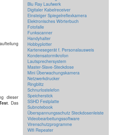
Blu Ray Laufwerk
Digitaler Kabelreceiver
Einsteiger Spiegelreflexkamera
Elektronisches Wörterbuch
Fotofalle
Funkscanner
Handyhalter
aufteilung
Hobbyplotter
Kartenesegerät f. Personalausweis
Kondensatormikrofon
Lautsprechersystem
Master-Slave-Steckdose
Mini Überwachungskamera
Netzwerkdrucker
Ringblitz
Schnurlostelefon
Speicherstick
ng dieser
SSHD Festplatte
Test
. Das
Subnotebook
Überspannungsschutz Steckdosenleiste
Videobearbeitungssoftware
Virenschutzprogramme
Wifi Repeater