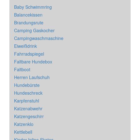
Baby Schwimmring
Balancekissen
Brandungsrute
Camping Gaskocher
Campingwaschmaschine
Eiweißdrink
Fahrradspiegel
Faltbare Hundebox
Faltboot
Herren Laufschuh
Hundebürste
Hundeschreck
Karpfenstuhl
Katzenabwehr
Katzengeschirr
Katzenklo
Kettlebell
Kinder Inline Skates