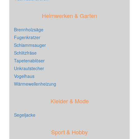
Heimwerken & Garten
Brennholzsäge
Fugenkratzer
Schlammsauger
Schlitzfräse
Tapetenablöser
Unkrautstecher
Vogelhaus
Wärmewellenheizung
Kleider & Mode
Segeljacke
Sport & Hobby