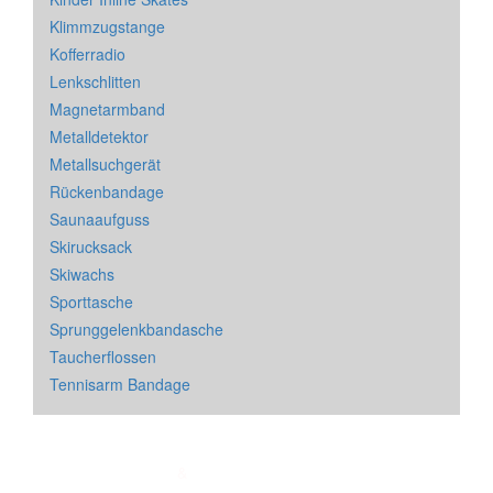
Klimmzugstange
Kofferradio
Lenkschlitten
Magnetarmband
Metalldetektor
Metallsuchgerät
Rückenbandage
Saunaaufguss
Skirucksack
Skiwachs
Sporttasche
Sprunggelenkbandasche
Taucherflossen
Tennisarm Bandage
Impressum
&
Datenschutz
| * = Affiliate Link