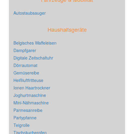
Autostaubsauger
Haushaltsgeräte
Belgisches Waffeleisen
Dampfgarer
Digitale Zeitschaltuhr
Dörrautomat
Gemüsereibe
Heißluftfritteuse
Ionen Haartrockner
Joghurtmaschine
Mini-Nähmaschine
Parmesanreibe
Partypfanne
Teigrolle
Tischräucherofen