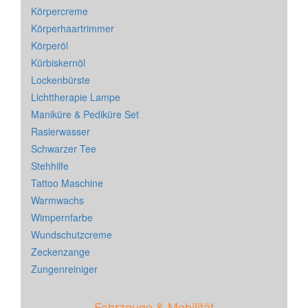
Körpercreme
Körperhaartrimmer
Körperöl
Kürbiskernöl
Lockenbürste
Lichttherapie Lampe
Maniküre & Pediküre Set
Rasierwasser
Schwarzer Tee
Stehhilfe
Tattoo Maschine
Warmwachs
Wimpernfarbe
Wundschutzcreme
Zeckenzange
Zungenreiniger
Fahrzeuge & Mobilität