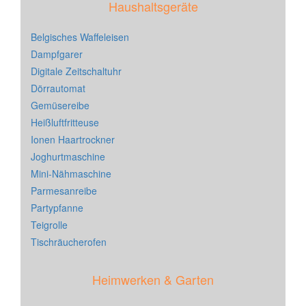
Haushaltsgeräte
Belgisches Waffeleisen
Dampfgarer
Digitale Zeitschaltuhr
Dörrautomat
Gemüsereibe
Heißluftfritteuse
Ionen Haartrockner
Joghurtmaschine
Mini-Nähmaschine
Parmesanreibe
Partypfanne
Teigrolle
Tischräucherofen
Heimwerken & Garten