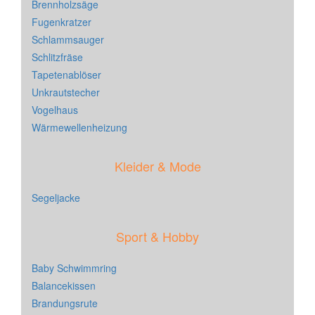
Brennholzsäge
Fugenkratzer
Schlammsauger
Schlitzfräse
Tapetenablöser
Unkrautstecher
Vogelhaus
Wärmewellenheizung
Kleider & Mode
Segeljacke
Sport & Hobby
Baby Schwimmring
Balancekissen
Brandungsrute