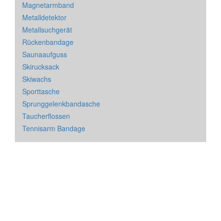
Magnetarmband
Metalldetektor
Metallsuchgerät
Rückenbandage
Saunaaufguss
Skirucksack
Skiwachs
Sporttasche
Sprunggelenkbandasche
Taucherflossen
Tennisarm Bandage
Impressum
&
Datenschutz
| * = Affiliate Link