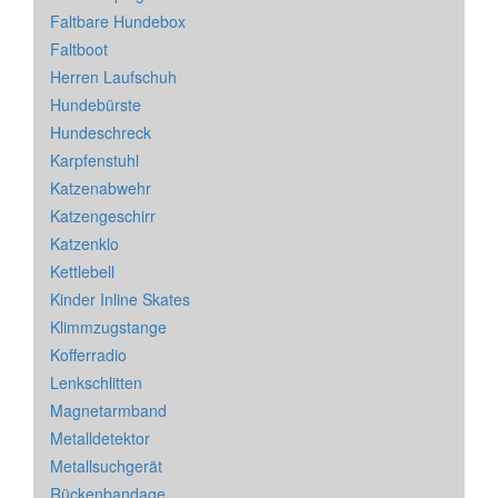
Faltbare Hundebox
Faltboot
Herren Laufschuh
Hundebürste
Hundeschreck
Karpfenstuhl
Katzenabwehr
Katzengeschirr
Katzenklo
Kettlebell
Kinder Inline Skates
Klimmzugstange
Kofferradio
Lenkschlitten
Magnetarmband
Metalldetektor
Metallsuchgerät
Rückenbandage