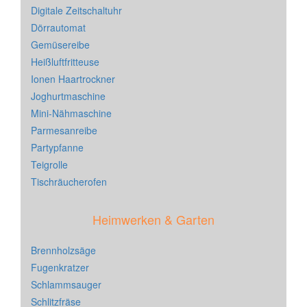
Digitale Zeitschaltuhr
Dörrautomat
Gemüsereibe
Heißluftfritteuse
Ionen Haartrockner
Joghurtmaschine
Mini-Nähmaschine
Parmesanreibe
Partypfanne
Teigrolle
Tischräucherofen
Heimwerken & Garten
Brennholzsäge
Fugenkratzer
Schlammsauger
Schlitzfräse