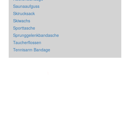
Saunaaufguss
Skirucksack
Skiwachs
Sporttasche
Sprunggelenkbandasche
Taucherflossen
Tennisarm Bandage
Impressum
&
Datenschutz
| * = Affiliate Link