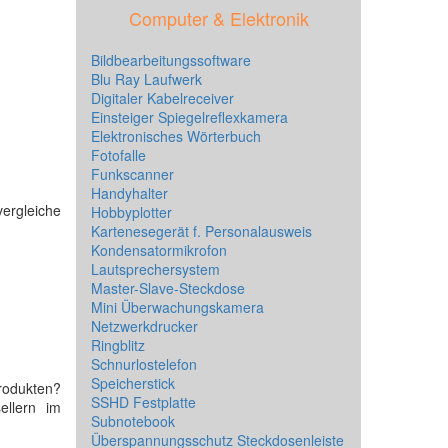
Computer & Elektronik
Bildbearbeitungssoftware
Blu Ray Laufwerk
Digitaler Kabelreceiver
Einsteiger Spiegelreflexkamera
Elektronisches Wörterbuch
Fotofalle
Funkscanner
Handyhalter
vergleiche
Hobbyplotter
Kartenesegerät f. Personalausweis
Kondensatormikrofon
Lautsprechersystem
Master-Slave-Steckdose
Mini Überwachungskamera
Netzwerkdrucker
Ringblitz
Schnurlostelefon
Speicherstick
rodukten?
SSHD Festplatte
ellern im
Subnotebook
Überspannungsschutz Steckdosenleiste