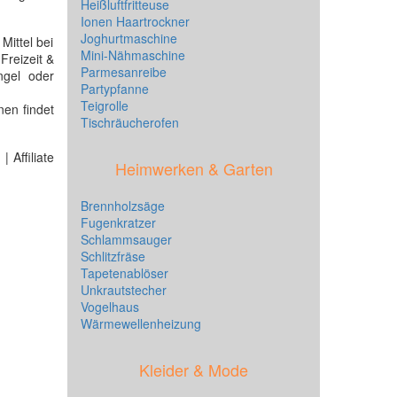
Heißluftfritteuse
Ionen Haartrockner
Joghurtmaschine
Mittel bei
Mini-Nähmaschine
Freizeit &
Parmesanreibe
ngel oder
Partypfanne
Teigrolle
en findet
Tischräucherofen
 Affiliate
Heimwerken & Garten
Brennholzsäge
Fugenkratzer
Schlammsauger
Schlitzfräse
Tapetenablöser
Unkrautstecher
Vogelhaus
Wärmewellenheizung
Kleider & Mode