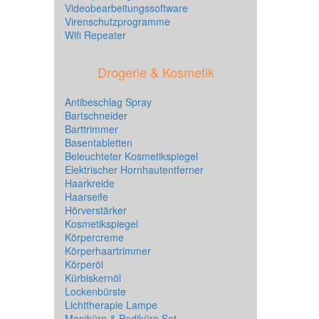
Videobearbeitungssoftware
Virenschutzprogramme
Wifi Repeater
Drogerie & Kosmetik
Antibeschlag Spray
Bartschneider
Barttrimmer
Basentabletten
Beleuchteter Kosmetikspiegel
Elektrischer Hornhautentferner
Haarkreide
Haarseife
Hörverstärker
Kosmetikspiegel
Körpercreme
Körperhaartrimmer
Körperöl
Kürbiskernöl
Lockenbürste
Lichttherapie Lampe
Maniküre & Pediküre Set