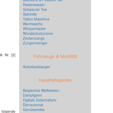
Rasierwasser
Schwarzer Tee
Stehhilfe
Tattoo Maschine
Warmwachs
Wimpernfarbe
Wundschutzcreme
Zeckenzange
Zungenreiniger
ik Nr. [2]
Fahrzeuge & Mobilität
Autostaubsauger
Haushaltsgeräte
Belgisches Waffeleisen
Dampfgarer
Digitale Zeitschaltuhr
Dörrautomat
Gemüsereibe
t folgende