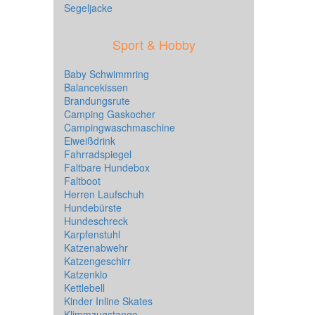
Segeljacke
Sport & Hobby
Baby Schwimmring
Balancekissen
Brandungsrute
Camping Gaskocher
Campingwaschmaschine
Eiweißdrink
Fahrradspiegel
Faltbare Hundebox
Faltboot
Herren Laufschuh
Hundebürste
Hundeschreck
Karpfenstuhl
Katzenabwehr
Katzengeschirr
Katzenklo
Kettlebell
Kinder Inline Skates
Klimmzugstange