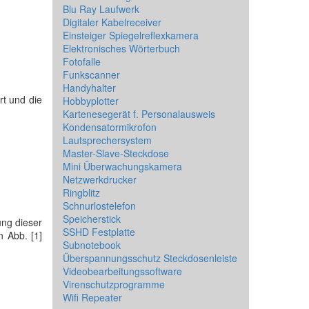
Blu Ray Laufwerk
Digitaler Kabelreceiver
Einsteiger Spiegelreflexkamera
Elektronisches Wörterbuch
Fotofalle
Funkscanner
Handyhalter
rt und die
Hobbyplotter
Kartenesegerät f. Personalausweis
Kondensatormikrofon
Lautsprechersystem
Master-Slave-Steckdose
Mini Überwachungskamera
Netzwerkdrucker
Ringblitz
Schnurlostelefon
Speicherstick
ung dieser
SSHD Festplatte
In Abb. [1]
Subnotebook
Überspannungsschutz Steckdosenleiste
Videobearbeitungssoftware
Virenschutzprogramme
Wifi Repeater