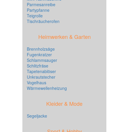
Parmesanreibe
Partypfanne
Teigrolle
Tischräucherofen
Heimwerken & Garten
Brennholzsäge
Fugenkratzer
Schlammsauger
Schlitzfräse
Tapetenablöser
Unkrautstecher
Vogelhaus
Wärmewellenheizung
Kleider & Mode
Segeljacke
Sport & Hobby