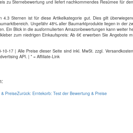
ktpreis zu Sternebewertung und liefert nachkommendes Resümee für de
 4.3 Sternen ist für diese Artikelkategorie gut. Dies gilt überwiegen
marktbereich. Ungefähr 48% aller Baumarktprodukte liegen in der zw
iten. Ein Blick in die ausformulierten Amazonbewertungen kann weiter he
kleber zum niedrigen Einkaufspreis: Ab 6€ erwerben Sie Angebote mi
0-17 | Alle Preise dieser Seite sind inkl. MwSt. zzgl. Versandkosten |
tising API. | * = Affiliate-Link
n:
 & Preise
Zurück:
Erntekorb: Test der Bewertung & Preise