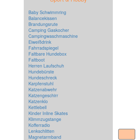
Baby Schwimmring
Balancekissen
Brandungsrute
Camping Gaskocher
Campingwaschmaschine
Eiweißdrink
Fahrradspiegel
Faltbare Hundebox
Faltboot
Herren Laufschuh
Hundebürste
Hundeschreck
Karpfenstuhl
Katzenabwehr
Katzengeschirr
Katzenklo
Kettlebell
Kinder Inline Skates
Klimmzugstange
Kofferradio
Lenkschlitten
Magnetarmband