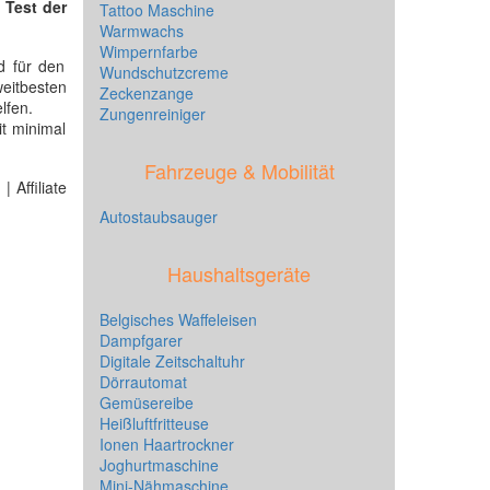
n
Test der
Tattoo Maschine
Warmwachs
Wimpernfarbe
d für den
Wundschutzcreme
eitbesten
Zeckenzange
lfen.
Zungenreiniger
t minimal
Fahrzeuge & Mobilität
 Affiliate
Autostaubsauger
Haushaltsgeräte
Belgisches Waffeleisen
Dampfgarer
Digitale Zeitschaltuhr
Dörrautomat
Gemüsereibe
Heißluftfritteuse
Ionen Haartrockner
Joghurtmaschine
Mini-Nähmaschine