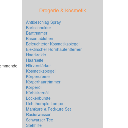
Drogerie & Kosmetik
Antibeschlag Spray
Bartschneider
Barttrimmer
Basentabletten
Beleuchteter Kosmetikspiegel
Elektrischer Hornhautentferner
Haarkreide
Haarseife
Hörverstärker
hkommende
Kosmetikspiegel
Körpercreme
Körperhaartrimmer
Körperöl
Kürbiskernöl
Lockenbürste
Lichttherapie Lampe
Maniküre & Pediküre Set
Rasierwasser
Schwarzer Tee
Stehhilfe