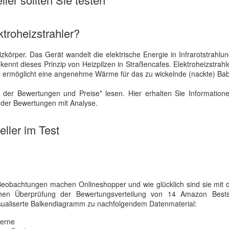
troheizstrahler?
Heizkörper. Das Gerät wandelt die elektrische Energie in Infrarotstrahl
nt dieses Prinzip von Heizpilzen in Straßencafes. Elektroheizstrah
 ermöglicht eine angenehme Wärme für das zu wickelnde (nackte) Ba
 der Bewertungen und Preise* lesen. Hier erhalten Sie Information
h der Bewertungen mit Analyse.
ller im Test
 Beobachtungen machen Onlineshopper und wie glücklich sind sie mit
schen Überprüfung der Bewertungsverteilung von 14 Amazon Bests
s visualiserte Balkendiagramm zu nachfolgendem Datenmaterial:
terne