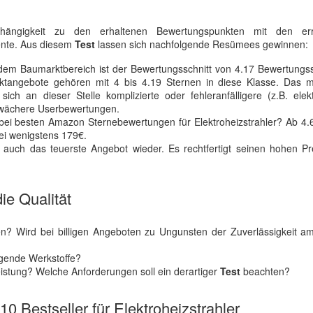
bhängigkeit zu den erhaltenen Bewertungspunkten mit den err
ente. Aus diesem
Test
lassen sich nachfolgende Resümees gewinnen:
em Baumarktbereich ist der Bewertungsschnitt von 4.17 Bewertungss
angebote gehören mit 4 bis 4.19 Sternen in diese Klasse. Das m
ich an dieser Stelle komplizierte oder fehleranfälligere (z.B. elek
hwächere Userbewertungen.
 bei besten Amazon Sternebewertungen für Elektroheizstrahler? Ab 4
bei wenigstens 179€.
auch das teuerste Angebot wieder. Es rechtfertigt seinen hohen Pr
ie Qualität
? Wird bei billigen Angeboten zu Ungunsten der Zuverlässigkeit am
egende Werkstoffe?
eistung? Welche Anforderungen soll ein derartiger
Test
beachten?
10 Bestseller für Elektroheizstrahler