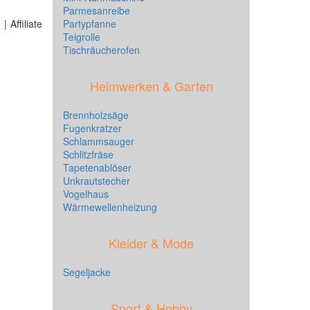
Parmesanreibe
 Affiliate
Partypfanne
Teigrolle
Tischräucherofen
Heimwerken & Garten
Brennholzsäge
Fugenkratzer
Schlammsauger
Schlitzfräse
Tapetenablöser
Unkrautstecher
Vogelhaus
Wärmewellenheizung
Kleider & Mode
Segeljacke
Sport & Hobby