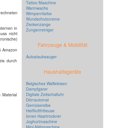
Tattoo Maschine
Warmwachs
echneten
Wimpernfarbe
Wundschutzcreme
Zeckenzange
ternen in
Zungenreiniger
uss nicht
tronische)
Fahrzeuge & Mobilität
.6 Amazon
Autostaubsauger
eis durch
Haushaltsgeräte
Belgisches Waffeleisen
Dampfgarer
Digitale Zeitschaltuhr
 Material
Dörrautomat
Gemüsereibe
Heißluftfritteuse
Ionen Haartrockner
Joghurtmaschine
Mini-Nähmaschine