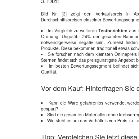
3. Fazit
Bild Nr. [3] zeigt den Verkaufspreis in A
Durchschnittspreisen einzelner Bewertungssegm
Im Vergleich zu weiteren
Testberichten
aus d
Ordnung. Ungefähr 24% der gesamten Baumarkt
notwendigerweise negativ sein. Zumeist finden s
Produkte. Diese bekommen traditionell etwas sc
Sie forschen nach dem kleinsten Onlinepreis
Sternen findet sich das preisgünstigste Angebot 
Im besten Bewertungssegment befindet sich 
Qualität.
Vor dem Kauf: Hinterfragen Sie d
Kann die Ware gefahrenlos verwendet werden
gespart?
Sind die gesamten Materialien ohne krebserr
Wie steht es um das Verhältnis von Preis zu L
Tipp: Vergleichen Sie jetzt diese 