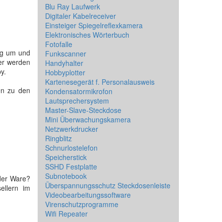
Blu Ray Laufwerk
Digitaler Kabelreceiver
Einsteiger Spiegelreflexkamera
Elektronisches Wörterbuch
Fotofalle
ung um und
Funkscanner
ler werden
Handyhalter
by.
Hobbyplotter
Kartenesegerät f. Personalausweis
en zu den
Kondensatormikrofon
Lautsprechersystem
Master-Slave-Steckdose
Mini Überwachungskamera
Netzwerkdrucker
Ringblitz
Schnurlostelefon
Speicherstick
SSHD Festplatte
Subnotebook
 der Ware?
Überspannungsschutz Steckdosenleiste
ellern im
Videobearbeitungssoftware
Virenschutzprogramme
Wifi Repeater