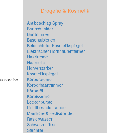
Drogerie & Kosmetik
Antibeschlag Spray
Bartschneider
Barttrimmer
Basentabletten
Beleuchteter Kosmetikspiegel
Elektrischer Hornhautentferner
Haarkreide
Haarseife
Hörverstärker
Kosmetikspiegel
Körpercreme
kaufspreise
Körperhaartrimmer
Körperöl
Kürbiskernöl
Lockenbürste
Lichttherapie Lampe
Maniküre & Pediküre Set
Rasierwasser
Schwarzer Tee
Stehhilfe