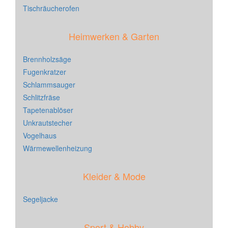
Tischräucherofen
Heimwerken & Garten
Brennholzsäge
Fugenkratzer
Schlammsauger
Schlitzfräse
Tapetenablöser
Unkrautstecher
Vogelhaus
Wärmewellenheizung
Kleider & Mode
Segeljacke
Sport & Hobby