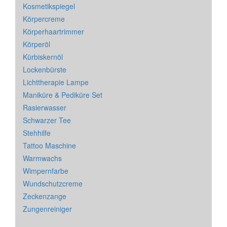
Kosmetikspiegel
Körpercreme
Körperhaartrimmer
Körperöl
Kürbiskernöl
Lockenbürste
Lichttherapie Lampe
Maniküre & Pediküre Set
Rasierwasser
Schwarzer Tee
Stehhilfe
Tattoo Maschine
Warmwachs
Wimpernfarbe
Wundschutzcreme
Zeckenzange
Zungenreiniger