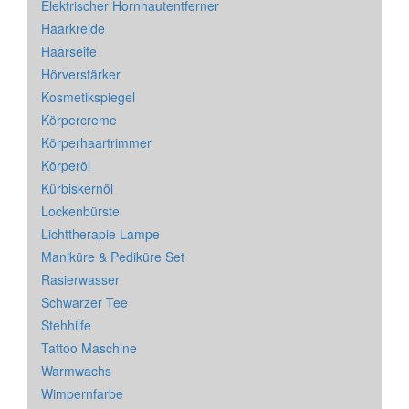
Elektrischer Hornhautentferner
Haarkreide
Haarseife
Hörverstärker
Kosmetikspiegel
Körpercreme
Körperhaartrimmer
Körperöl
Kürbiskernöl
Lockenbürste
Lichttherapie Lampe
Maniküre & Pediküre Set
Rasierwasser
Schwarzer Tee
Stehhilfe
Tattoo Maschine
Warmwachs
Wimpernfarbe