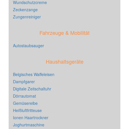
Wundschutzcreme
Zeckenzange
Zungenreiniger
Fahrzeuge & Mobilität
Autostaubsauger
Haushaltsgeräte
Belgisches Waffeleisen
Dampfgarer
Digitale Zeitschaltuhr
Dörrautomat
Gemüsereibe
Heißluftfritteuse
Ionen Haartrockner
Joghurtmaschine