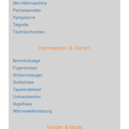
Mini-Nähmaschine
Parmesanreibe
Partypfanne
Teigrolle
Tischräucherofen
Heimwerken & Garten
Brennholzsäge
Fugenkratzer
Schlammsauger
Schlitzfräse
Tapetenablöser
Unkrautstecher
Vogelhaus
Wärmewellenheizung
Kleider & Mode