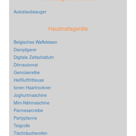
Autostaubsauger
Haushaltsgeräte
Belgisches Waffeleisen
Dampfgarer
Digitale Zeitschaltuhr
Dörrautomat
Gemüsereibe
Heißluftfritteuse
Ionen Haartrockner
Joghurtmaschine
Mini-Nähmaschine
Parmesanreibe
Partypfanne
Teigrolle
Tischräucherofen