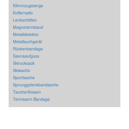
Klimmzugstange
Kofferradio
Lenkschlitten
Magnetarmband
Metalldetektor
Metallsuchgerät
Rückenbandage
Saunaaufguss
Skirucksack
Skiwachs
Sporttasche
Sprunggelenkbandasche
Taucherflossen
Tennisarm Bandage
Impressum
&
Datenschutz
| * = Affiliate Link