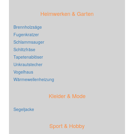
Heimwerken & Garten
Brennholzsäge
Fugenkratzer
Schlammsauger
Schlitzfräse
Tapetenablöser
Unkrautstecher
Vogelhaus
Wärmewellenheizung
Kleider & Mode
Segeljacke
Sport & Hobby