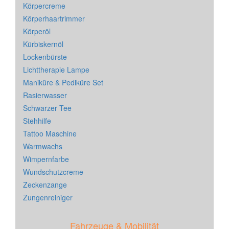
Körpercreme
Körperhaartrimmer
Körperöl
Kürbiskernöl
Lockenbürste
Lichttherapie Lampe
Maniküre & Pediküre Set
Rasierwasser
Schwarzer Tee
Stehhilfe
Tattoo Maschine
Warmwachs
Wimpernfarbe
Wundschutzcreme
Zeckenzange
Zungenreiniger
Fahrzeuge & Mobilität