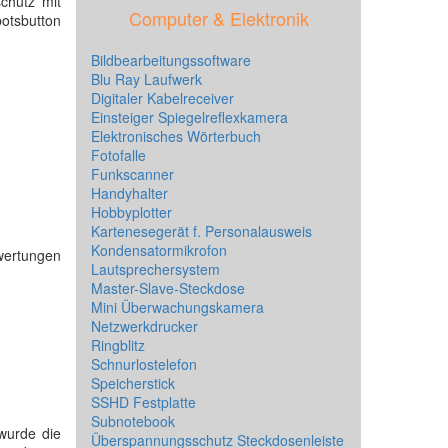
chutz mit
Computer & Elektronik
otsbutton
Bildbearbeitungssoftware
Blu Ray Laufwerk
Digitaler Kabelreceiver
Einsteiger Spiegelreflexkamera
Elektronisches Wörterbuch
Fotofalle
Funkscanner
Handyhalter
Hobbyplotter
Kartenesegerät f. Personalausweis
Kondensatormikrofon
ewertungen
Lautsprechersystem
Master-Slave-Steckdose
Mini Überwachungskamera
Netzwerkdrucker
Ringblitz
Schnurlostelefon
Speicherstick
SSHD Festplatte
Subnotebook
wurde die
Überspannungsschutz Steckdosenleiste